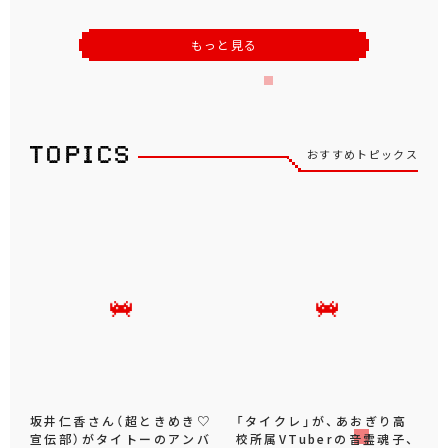
もっと見る
おすすめトピックス
坂井仁香さん（超ときめき♡
「タイクレ」が、あおぎり高
宣伝部）がタイトーのアンバ
校所属VTuberの音霊魂子、