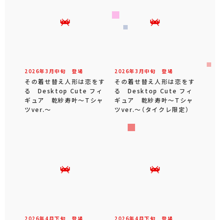
2026年
3
月
中旬
登場
2026年
3
月
中旬
登場
その着せ替え人形は恋をす
その着せ替え人形は恋をす
る Desktop Cute フィ
る Desktop Cute フィ
ギュア 乾紗寿叶～Tシャ
ギュア 乾紗寿叶～Tシャ
ツver.～
ツver.～（タイクレ限定）
2026年
4
月
下旬
登場
2026年
4
月
下旬
登場