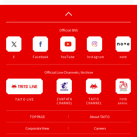
Official SNS
X
Facebook
YouTube
Instagram
note
Official Live Channels / Archive
ZUNTATA
TAITO
70th
TAITO LIVE
CHANNEL
CHANNEL
anniv.
TOP PAGE
About TAITO
Corporate View
Careers