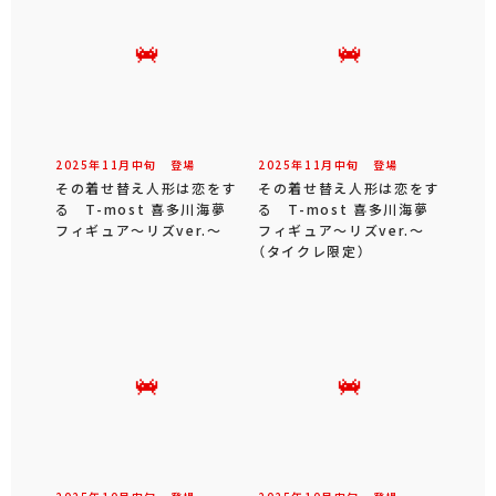
2025年
11
月
中旬
登場
2025年
11
月
中旬
登場
その着せ替え人形は恋をす
その着せ替え人形は恋をす
る T-most 喜多川海夢
る T-most 喜多川海夢
フィギュア～リズver.～
フィギュア～リズver.～
（タイクレ限定）