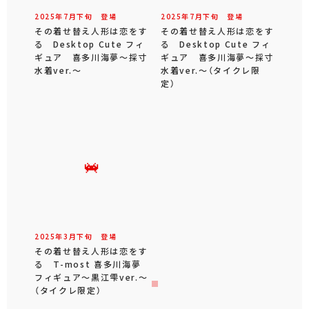
2025年
7
月
下旬
登場
2025年
7
月
下旬
登場
その着せ替え人形は恋をす
その着せ替え人形は恋をす
る Desktop Cute フィ
る Desktop Cute フィ
ギュア 喜多川海夢～採寸
ギュア 喜多川海夢～採寸
水着ver.～
水着ver.～（タイクレ限
定）
2025年
3
月
下旬
登場
その着せ替え人形は恋をす
る T-most 喜多川海夢
フィギュア～黒江雫ver.～
（タイクレ限定）