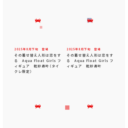
2025年
8
月
下旬
登場
2025年
8
月
下旬
登場
その着せ替え人形は恋をす
その着せ替え人形は恋をす
る Aqua Float Girls フ
る Aqua Float Girls フ
ィギュア 乾紗寿叶（タイ
ィギュア 乾紗寿叶
クレ限定）