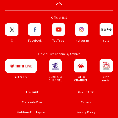
Official SNS
X
Facebook
YouTube
Instagram
note
Official Live Channels / Archive
ZUNTATA
TAITO
70th
TAITO LIVE
CHANNEL
CHANNEL
anniv.
TOP PAGE
About TAITO
Corporate View
Careers
Part-time Employment
Privacy Policy