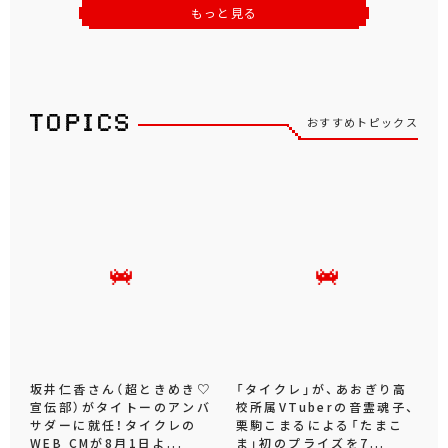
もっと見る
おすすめトピックス
坂井仁香さん（超ときめき♡
「タイクレ」が、あおぎり高
宣伝部）がタイトーのアンバ
校所属VTuberの音霊魂子、
サダーに就任！タイクレの
栗駒こまるによる「たまこ
WEB CMが8月1日よ...
ま」初のプライズを7...