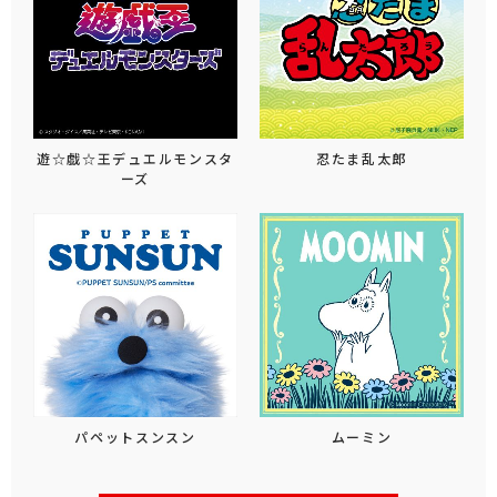
遊☆戯☆王デュエルモンスタ
忍たま乱太郎
ーズ
パペットスンスン
ムーミン