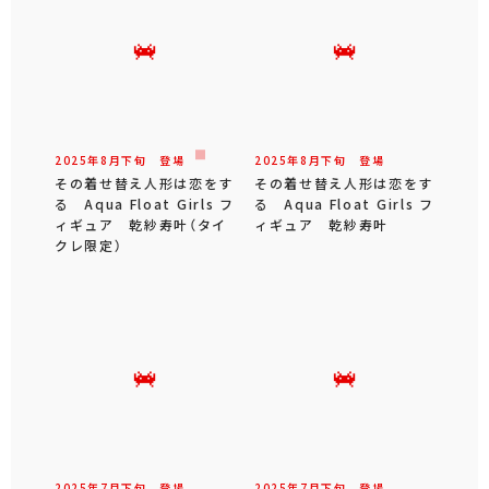
2025年
8
月
下旬
登場
2025年
8
月
下旬
登場
その着せ替え人形は恋をす
その着せ替え人形は恋をす
る Aqua Float Girls フ
る Aqua Float Girls フ
ィギュア 乾紗寿叶（タイ
ィギュア 乾紗寿叶
クレ限定）
2025年
7
月
下旬
登場
2025年
7
月
下旬
登場