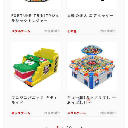
FORTUNE TRINITYジュ
太鼓の達人 エアホッケー
ラシックトレジャー
メダルゲーム
好評稼働中
その他
好評稼働中
ワニワニパニック キディ
ギョ～転！ガッポリすし ～
ライド
あっぱれ！！～
キッズゲーム
好評稼働中
メダルゲーム
好評稼働中
1
/
10