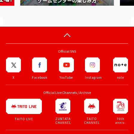
Official SNS
X
Facebook
YouTube
Instagram
note
Official Live Channels / Archive
ZUNTATA
TAITO
70th
TAITO LIVE
CHANNEL
CHANNEL
anniv.