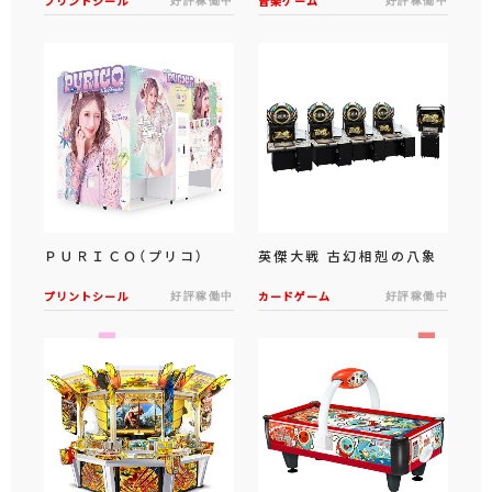
プリントシール
音楽ゲーム
ＰＵＲＩＣＯ（プリコ）
英傑大戦 古幻相剋の八象
プリントシール
好評稼働中
カードゲーム
好評稼働中