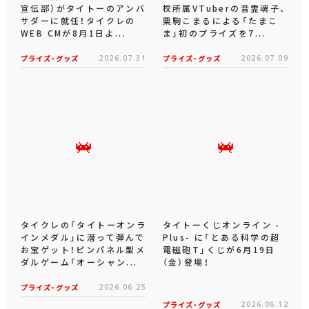
宣伝部）がタイトーのアンバ
校所属VTuberの音霊魂子、
サダーに就任！タイクレの
栗駒こまるによる「たまこ
WEB CMが8月1日よ...
ま」初のプライズを7...
プライズ・グッズ
2026.07.31
プライズ・グッズ
2026.07.09
タイクレの「タイトーオンラ
タイトーくじオンライン -
インメダル」に潜って弾んで
Plus- に「とある科学の超
お宝ゲット！ピンパネル型メ
電磁砲T」くじが6月19日
ダルゲーム「オーシャン...
（金）登場！
プライズ・グッズ
2026.06.25
プライズ・グッズ
2026.06.12