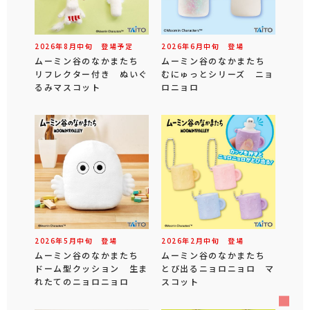
2026年
8
月
中旬
登場予定
2026年
6
月
中旬
登場
ムーミン谷のなかまたち
ムーミン谷のなかまたち
リフレクター付き ぬいぐ
むにゅっとシリーズ ニョ
るみマスコット
ロニョロ
2026年
5
月
中旬
登場
2026年
2
月
中旬
登場
ムーミン谷のなかまたち
ムーミン谷のなかまたち
ドーム型クッション 生ま
とび出るニョロニョロ マ
れたてのニョロニョロ
スコット