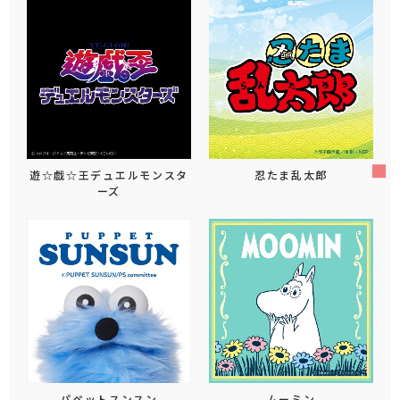
遊☆戯☆王デュエルモンスタ
忍たま乱太郎
ーズ
パペットスンスン
ムーミン