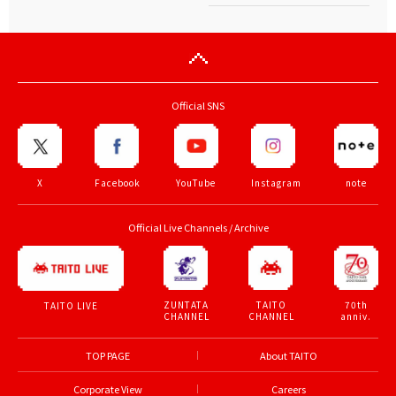
Official SNS
X
Facebook
YouTube
Instagram
note
Official Live Channels / Archive
ZUNTATA
TAITO
70th
TAITO LIVE
CHANNEL
CHANNEL
anniv.
TOP PAGE
About TAITO
Corporate View
Careers