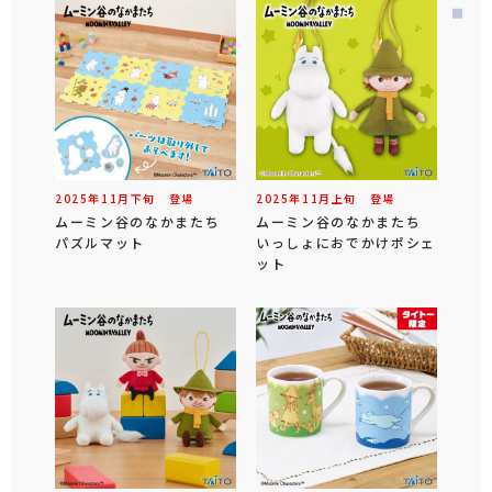
2025年
11
月
下旬
登場
2025年
11
月
上旬
登場
ムーミン谷のなかまたち
ムーミン谷のなかまたち
パズルマット
いっしょにおでかけポシェ
ット