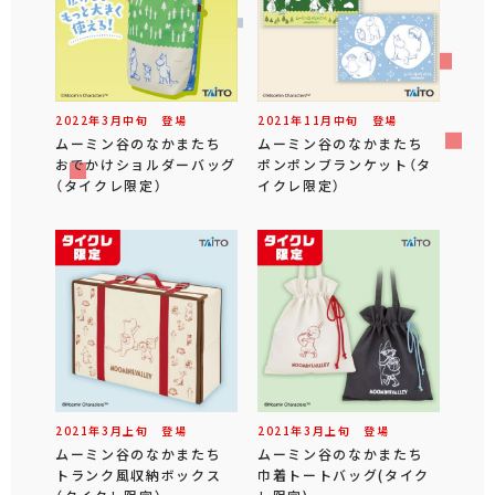
2022年
3
月
中旬
登場
2021年
11
月
中旬
登場
ムーミン谷のなかまたち
ムーミン谷のなかまたち
おでかけショルダーバッグ
ポンポンブランケット（タ
（タイクレ限定）
イクレ限定）
2021年
3
月
上旬
登場
2021年
3
月
上旬
登場
ムーミン谷のなかまたち
ムーミン谷のなかまたち
トランク風収納ボックス
巾着トートバッグ(タイク