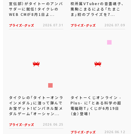
宣伝部）がタイトーのアンバ
校所属VTuberの音霊魂子、
サダーに就任！タイクレの
栗駒こまるによる「たまこ
WEB CMが8月1日よ...
ま」初のプライズを7...
プライズ・グッズ
2026.07.31
プライズ・グッズ
2026.07.09
タイクレの「タイトーオンラ
タイトーくじオンライン -
インメダル」に潜って弾んで
Plus- に「とある科学の超
お宝ゲット！ピンパネル型メ
電磁砲T」くじが6月19日
ダルゲーム「オーシャン...
（金）登場！
プライズ・グッズ
2026.06.25
プライズ・グッズ
2026.06.12