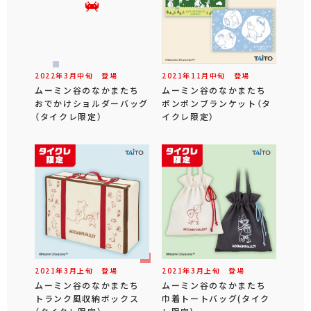
2022年
3
月
中旬
登場
2021年
11
月
中旬
登場
ムーミン谷のなかまたち
ムーミン谷のなかまたち
おでかけショルダーバッグ
ポンポンブランケット（タ
（タイクレ限定）
イクレ限定）
2021年
3
月
上旬
登場
2021年
3
月
上旬
登場
ムーミン谷のなかまたち
ムーミン谷のなかまたち
トランク風収納ボックス
巾着トートバッグ(タイク