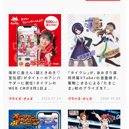
坂井仁香さん（超ときめき♡
「タイクレ」が、あおぎり高
宣伝部）がタイトーのアンバ
校所属VTuberの音霊魂子、
サダーに就任！タイクレの
栗駒こまるによる「たまこ
WEB CMが8月1日よ...
ま」初のプライズを7...
プライズ・グッズ
2026.07.31
プライズ・グッズ
2026.07.09