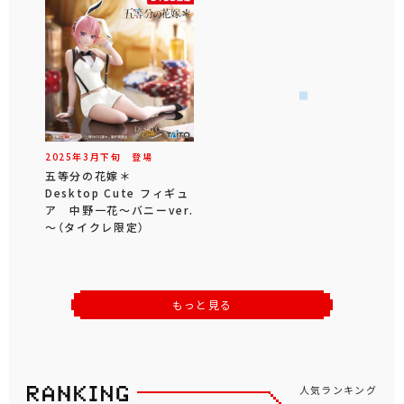
2025年
3
月
下旬
登場
五等分の花嫁＊
Desktop Cute フィギュ
ア 中野一花～バニーver.
～（タイクレ限定）
もっと見る
人気ランキング