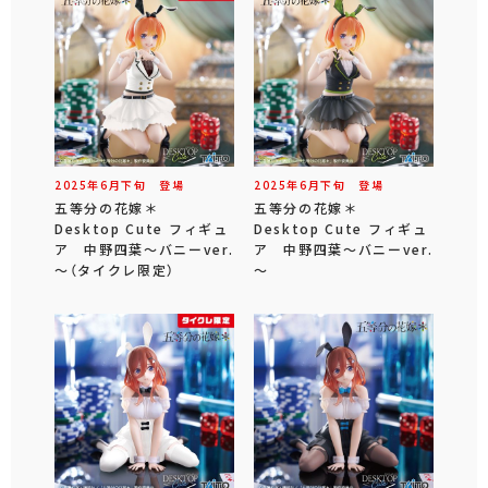
2025年
6
月
下旬
登場
2025年
6
月
下旬
登場
五等分の花嫁＊
五等分の花嫁＊
Desktop Cute フィギュ
Desktop Cute フィギュ
ア 中野四葉～バニーver.
ア 中野四葉～バニーver.
～（タイクレ限定）
～