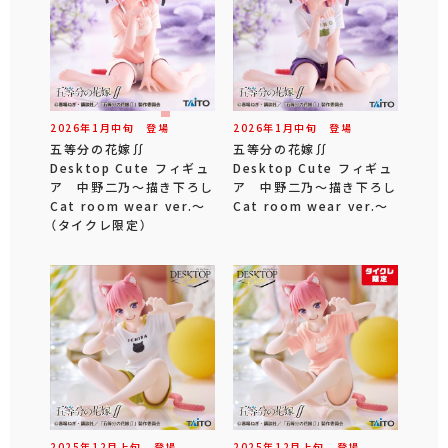
2026年
1
月
中旬
登場
2026年
1
月
中旬
登場
五等分の花嫁∬
五等分の花嫁∬
Desktop Cute フィギュ
Desktop Cute フィギュ
ア 中野二乃～描き下ろし
ア 中野二乃～描き下ろし
Cat room wear ver.～
Cat room wear ver.～
（タイクレ限定）
2025年
12
月
上旬
登場
2025年
12
月
上旬
登場