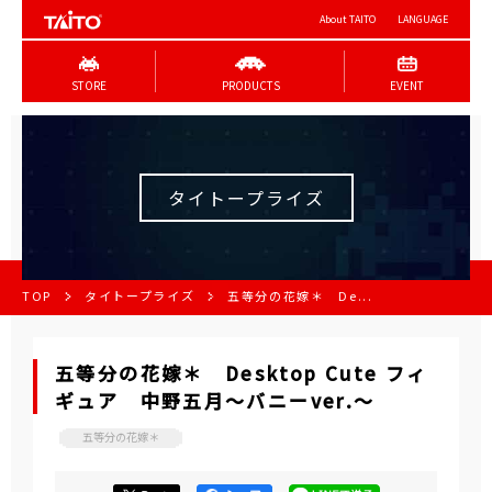
About TAITO
LANGUAGE
STORE
PRODUCTS
EVENT
タイトープライズ
TOP
タイトープライズ
五等分の花嫁＊ De...
五等分の花嫁＊ Desktop Cute フィ
ギュア 中野五月～バニーver.～
五等分の花嫁＊