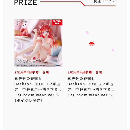
関連プライズ
2026年
4
月
中旬
登場
2026年
4
月
中旬
登場
五等分の花嫁∬
五等分の花嫁∬
Desktop Cute フィギュ
Desktop Cute フィギュ
ア 中野五月～描き下ろし
ア 中野五月～描き下ろし
Cat room wear ver.～
Cat room wear ver.～
（タイクレ限定）