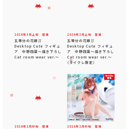
2026年
3
月
上旬
登場
2026年
3
月
上旬
登場
五等分の花嫁∬
五等分の花嫁∬
Desktop Cute フィギュ
Desktop Cute フィギュ
ア 中野四葉～描き下ろし
ア 中野四葉～描き下ろし
Cat room wear ver.～
Cat room wear ver.～
（タイクレ限定）
2026年
2
月
中旬
登場
2026年
2
月
中旬
登場