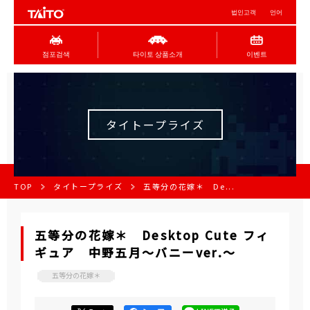
법인고객
언어
점포검색
타이토 상품소개
이벤트
タイトープライズ
TOP
タイトープライズ
五等分の花嫁＊ De...
五等分の花嫁＊ Desktop Cute フィ
ギュア 中野五月～バニーver.～
五等分の花嫁＊