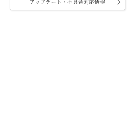
アップデート・不具合対応情報
2026年7月27日（月）
「悠久幻想曲 キャラクターシリーズ
Vol.5 メロディ・シンクレア てんしのえ
がお」（CV.西原久美子）本日より販売開
始！