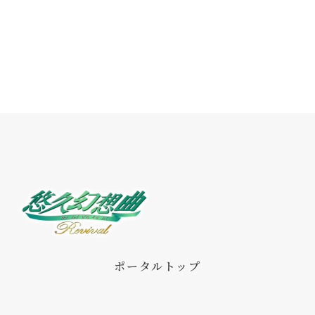
メーカー
株式会社タイトー
「キャラクター」を更新！ サブキャラク
ターの紹介と、氷上 恭子さん・大谷育江
さんのコメントを追加しました。
2025年7月11日（金）
本日よりAmazonプライムデー限定商品
の予約開始！主題歌は畑亜貴氏の新規書
き下ろし曲・オリジナル版の豪華声優陣
が出演！
2025年7月7日（月）
ポータルトップ
『悠久幻想曲リバイバル』『悠久幻想曲
アンサンブルRe:R』12月18日（木）発売