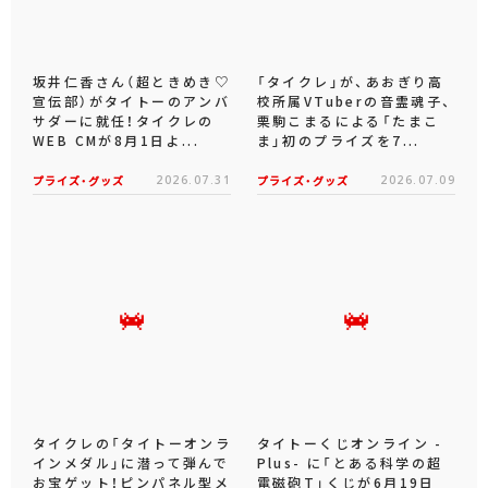
坂井仁香さん（超ときめき♡
「タイクレ」が、あおぎり高
宣伝部）がタイトーのアンバ
校所属VTuberの音霊魂子、
サダーに就任！タイクレの
栗駒こまるによる「たまこ
WEB CMが8月1日よ...
ま」初のプライズを7...
プライズ・グッズ
2026.07.31
プライズ・グッズ
2026.07.09
タイクレの「タイトーオンラ
タイトーくじオンライン -
インメダル」に潜って弾んで
Plus- に「とある科学の超
お宝ゲット！ピンパネル型メ
電磁砲T」くじが6月19日