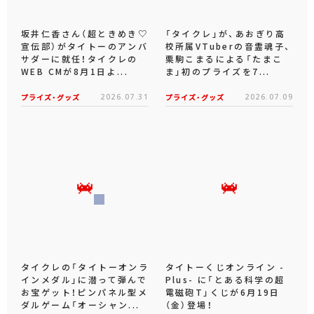
坂井仁香さん（超ときめき♡
「タイクレ」が、あおぎり高
宣伝部）がタイトーのアンバ
校所属VTuberの音霊魂子、
サダーに就任！タイクレの
栗駒こまるによる「たまこ
WEB CMが8月1日よ...
ま」初のプライズを7...
プライズ・グッズ
2026.07.31
プライズ・グッズ
2026.07.09
タイクレの「タイトーオンラ
タイトーくじオンライン -
インメダル」に潜って弾んで
Plus- に「とある科学の超
お宝ゲット！ピンパネル型メ
電磁砲T」くじが6月19日
ダルゲーム「オーシャン...
（金）登場！