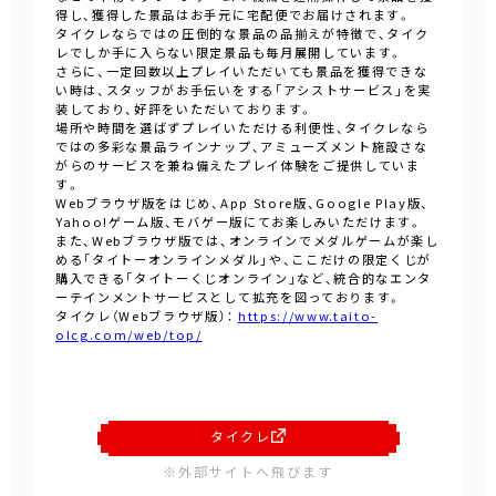
得し、獲得した景品はお手元に宅配便でお届けされます。
タイクレならではの圧倒的な景品の品揃えが特徴で、タイク
レでしか手に入らない限定景品も毎月展開しています。
さらに、一定回数以上プレイいただいても景品を獲得できな
い時は、スタッフがお手伝いをする「アシストサービス」を実
装しており、好評をいただいております。
場所や時間を選ばずプレイいただける利便性、タイクレなら
ではの多彩な景品ラインナップ、アミューズメント施設さな
がらのサービスを兼ね備えたプレイ体験をご提供していま
す。
Webブラウザ版をはじめ、App Store版、Google Play版、
Yahoo!ゲーム版、モバゲー版にてお楽しみいただけます。
また、Webブラウザ版では、オンラインでメダルゲームが楽し
める「タイトーオンラインメダル」や、ここだけの限定くじが
購入できる「タイトーくじオンライン」など、統合的なエンタ
ーテインメントサービスとして拡充を図っております。
タイクレ（Webブラウザ版）：
https://www.taito-
olcg.com/web/top/
タイクレ
※外部サイトへ飛びます