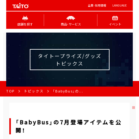
企業･採用情報
LANGUAGE
店舗を探す
商品･サービス
イベント
タイトープライズ/グッズ
トピックス
TOP
トピックス
「BabyBus」の...
「BabyBus」の7月登場アイテムを公
開！