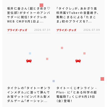
坂井仁香さん（超ときめき♡
「タイクレ」が、あおぎり高
宣伝部）がタイトーのアンバ
校所属VTuberの音霊魂子、
サダーに就任！タイクレの
栗駒こまるによる「たまこ
WEB CMが8月1日よ...
ま」初のプライズを7...
プライズ・グッズ
2026.07.31
プライズ・グッズ
2026.07.09
タイクレの「タイトーオンラ
タイトーくじオンライン -
インメダル」に潜って弾んで
Plus- に「とある科学の超
お宝ゲット！ピンパネル型メ
電磁砲T」くじが6月19日
ダルゲーム「オーシャン...
（金）登場！