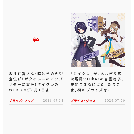
坂井仁香さん（超ときめき♡
「タイクレ」が、あおぎり高
宣伝部）がタイトーのアンバ
校所属VTuberの音霊魂子、
サダーに就任！タイクレの
栗駒こまるによる「たまこ
WEB CMが8月1日よ...
ま」初のプライズを7...
プライズ・グッズ
2026.07.31
プライズ・グッズ
2026.07.09