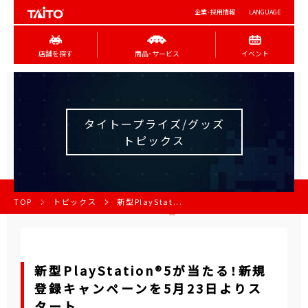
企業･採用情報
LANGUAGE
店舗を探す
商品･サービス
イベント
タイトープライズ/グッズ
トピックス
TOP
トピックス
新型PlayStat...
新型PlayStation®5が当たる！新規
登録キャンペーンを5月23日よりス
タート