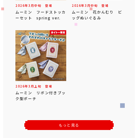
2026年
3
月
中旬
登場
2026年
3
月
中旬
登場
ムーミン フードストッカ
ムーミン 花かんむり ビ
ーセット spring ver.
ッグぬいぐるみ
2026年
3
月
上旬
登場
ムーミン リボン付きブッ
ク型ポーチ
もっと見る