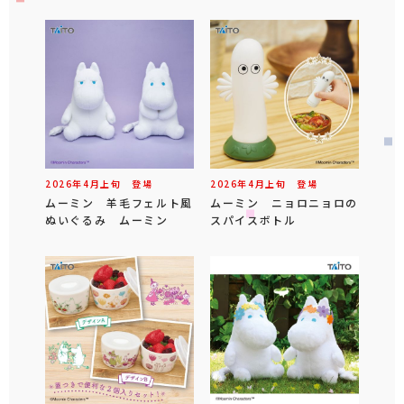
2026年
4
月
上旬
登場
2026年
4
月
上旬
登場
ムーミン 羊毛フェルト風
ムーミン ニョロニョロの
ぬいぐるみ ムーミン
スパイスボトル