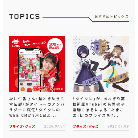
おすすめトピックス
坂井仁香さん（超ときめき♡
「タイクレ」が、あおぎり高
宣伝部）がタイトーのアンバ
校所属VTuberの音霊魂子、
サダーに就任！タイクレの
栗駒こまるによる「たまこ
WEB CMが8月1日よ...
ま」初のプライズを7...
プライズ・グッズ
2026.07.31
プライズ・グッズ
2026.07.09