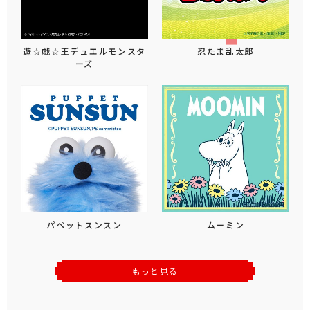
遊☆戯☆王デュエルモンスタ
忍たま乱太郎
ーズ
パペットスンスン
ムーミン
もっと見る