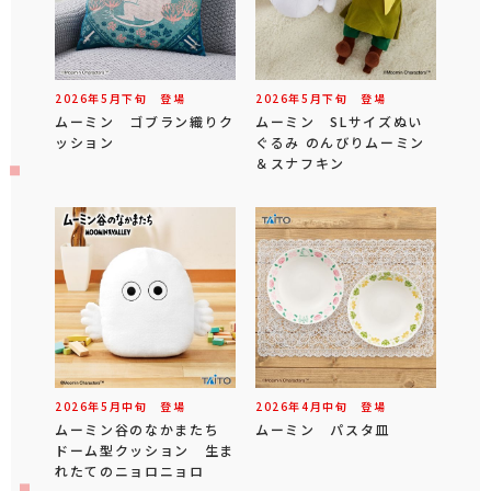
2026年
5
月
下旬
登場
2026年
5
月
下旬
登場
ムーミン ゴブラン織りク
ムーミン SLサイズぬい
ッション
ぐるみ のんびりムーミン
＆スナフキン
2026年
5
月
中旬
登場
2026年
4
月
中旬
登場
ムーミン谷のなかまたち
ムーミン パスタ皿
ドーム型クッション 生ま
れたてのニョロニョロ