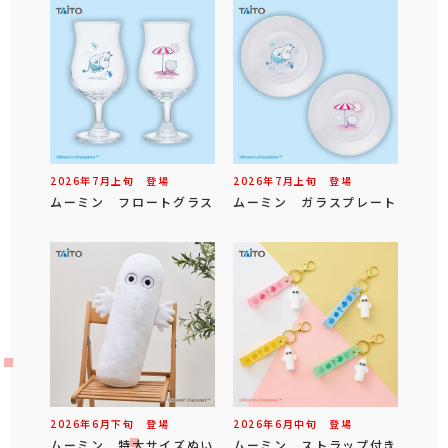
2026年
7
月
上旬
登場
2026年
7
月
上旬
登場
ムーミン フロートグラス
ムーミン ガラスプレート
2026年
6
月
下旬
登場
2026年
6
月
中旬
登場
ムーミン 特大サイズぬい
ムーミン ストラップ付き