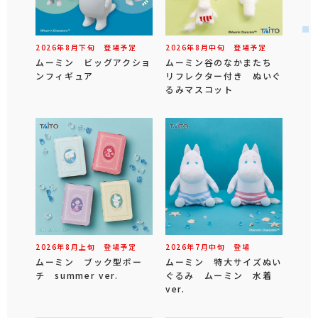
2026年
8
月
下旬
登場予定
2026年
8
月
中旬
登場予定
ムーミン ビッグアクショ
ムーミン谷のなかまたち
ンフィギュア
リフレクター付き ぬいぐ
るみマスコット
2026年
8
月
上旬
登場予定
2026年
7
月
中旬
登場
ムーミン ブック型ポー
ムーミン 特大サイズぬい
チ summer ver.
ぐるみ ムーミン 水着
ver.