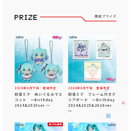
関連プライズ
2026年
8
月
下旬
登場予定
2026年
8
月
下旬
登場予定
初音ミク ぬいぐるみマス
初音ミク フレーム付きク
コット ～Birthday
リアボード ～Birthday
2024&2025ver.～
2024&2025&2026ver.
～