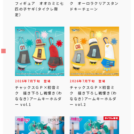
フィギュア オオカミと七
ク オーロラクリアスタン
匹の子ヤギ（タイクレ限
ドキーチェーン
定）
2026年
7
月
下旬
登場
2026年
7
月
下旬
登場
チャックスＧＰ×初音ミ
チャックスＧＰ×初音ミ
ク 描き下ろし戦慄き（わ
ク 描き下ろし戦慄き（わ
ななき）アームキーホルダ
ななき）アームキーホルダ
ー vol.1
ー vol.2