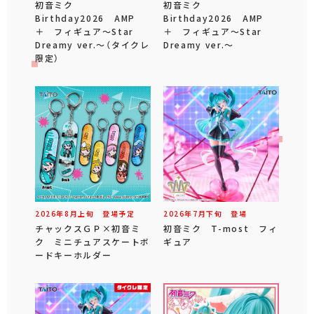
初音ミク
初音ミク
Birthday2026 AMP
Birthday2026 AMP
＋ フィギュア～Star
＋ フィギュア～Star
Dreamy ver.～（タイクレ
Dreamy ver.～
限定）
2026年
8
月
上旬
登場予定
2026年
7
月
下旬
登場
チャックスＧＰ×初音ミ
初音ミク T-most フィ
ク ミニチュアスケートボ
ギュア
ードキーホルダー