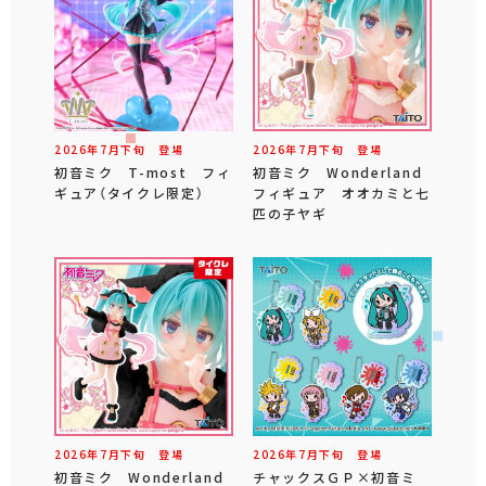
2026年
7
月
下旬
登場
2026年
7
月
下旬
登場
初音ミク T-most フィ
初音ミク Wonderland
ギュア（タイクレ限定）
フィギュア オオカミと七
匹の子ヤギ
2026年
7
月
下旬
登場
2026年
7
月
下旬
登場
初音ミク Wonderland
チャックスＧＰ×初音ミ