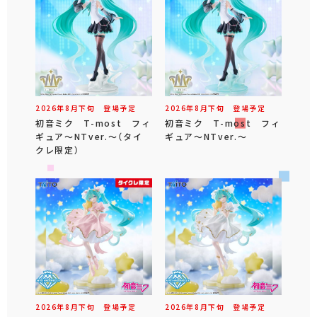
2026年
8
月
下旬
登場予定
2026年
8
月
下旬
登場予定
初音ミク T-most フィ
初音ミク T-most フィ
ギュア～NTver.～（タイ
ギュア～NTver.～
クレ限定）
2026年
8
月
下旬
登場予定
2026年
8
月
下旬
登場予定