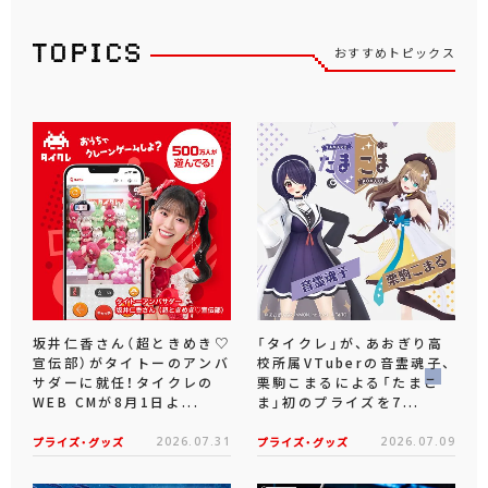
おすすめトピックス
坂井仁香さん（超ときめき♡
「タイクレ」が、あおぎり高
宣伝部）がタイトーのアンバ
校所属VTuberの音霊魂子、
サダーに就任！タイクレの
栗駒こまるによる「たまこ
WEB CMが8月1日よ...
ま」初のプライズを7...
プライズ・グッズ
2026.07.31
プライズ・グッズ
2026.07.09