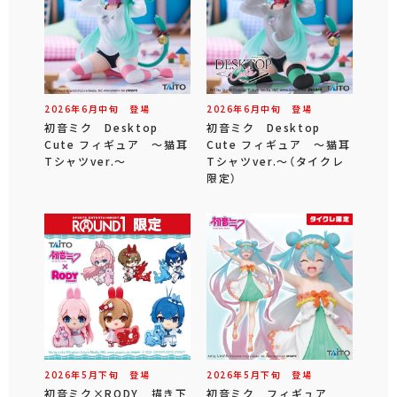
2026年
6
月
中旬
登場
2026年
6
月
中旬
登場
初音ミク Desktop
初音ミク Desktop
Cute フィギュア ～猫耳
Cute フィギュア ～猫耳
Tシャツver.～
Tシャツver.～（タイクレ
限定）
2026年
5
月
下旬
登場
2026年
5
月
下旬
登場
初音ミク×RODY 描き下
初音ミク フィギュア