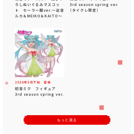
ろしぬいぐるみマスコッ
3rd season spring ver.
ト セーラー服ver.～巡音
（タイクレ限定）
ルカ＆MEIKO＆KAITO～
2026年
5
月
下旬
登場
初音ミク フィギュア
3rd season spring ver.
もっと見る