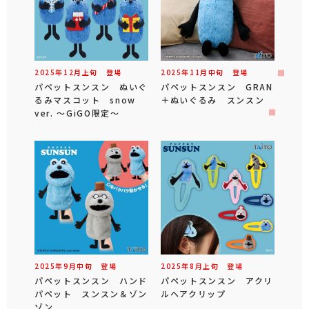
2025年
12
月
上旬
登場
2025年
11
月
中旬
登場
パペットスンスン ぬいぐ
パペットスンスン GRAN
るみマスコット snow
＋ぬいぐるみ スンスン
ver. ～GiGO限定～
2025年
9
月
中旬
登場
2025年
8
月
上旬
登場
パペットスンスン ハンド
パペットスンスン アクリ
パペット スンスン＆ゾン
ルヘアクリップ
ゾン