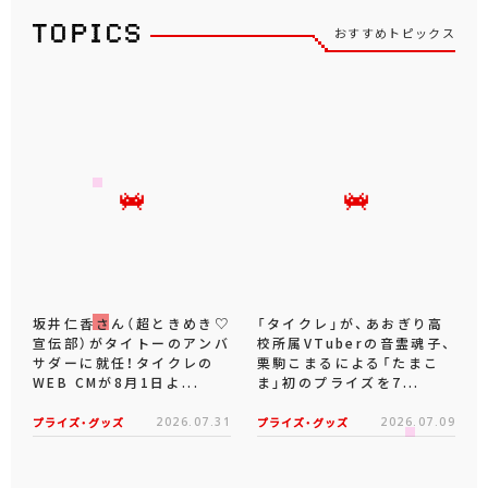
おすすめトピックス
坂井仁香さん（超ときめき♡
「タイクレ」が、あおぎり高
宣伝部）がタイトーのアンバ
校所属VTuberの音霊魂子、
サダーに就任！タイクレの
栗駒こまるによる「たまこ
WEB CMが8月1日よ...
ま」初のプライズを7...
プライズ・グッズ
2026.07.31
プライズ・グッズ
2026.07.09