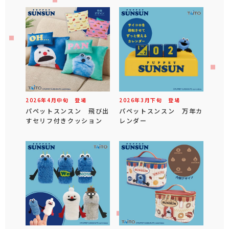
2026年
4
月
中旬
登場
2026年
3
月
下旬
登場
パペットスンスン 飛び出
パペットスンスン 万年カ
すセリフ付きクッション
レンダー