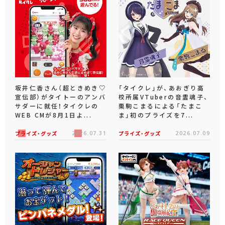
坂井仁香さん（超ときめき♡
「タイクレ」が、あおぎり高
宣伝部）がタイトーのアンバ
校所属VTuberの音霊魂子、
サダーに就任！タイクレの
栗駒こまるによる「たまこ
WEB CMが8月1日よ...
ま」初のプライズを7...
プライズ・グッズ
2026.07.31
プライズ・グッズ
2026.07.09