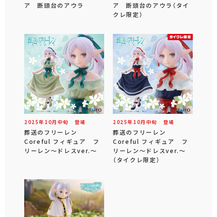
ア 断頭台のアウラ
ア 断頭台のアウラ（タイ
クレ限定）
2025年
10
月
中旬
登場
2025年
10
月
中旬
登場
葬送のフリーレン
葬送のフリーレン
Coreful フィギュア フ
Coreful フィギュア フ
リーレン～ドレスver.～
リーレン～ドレスver.～
（タイクレ限定）