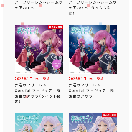
ア フリーレン～ルームウ
ア フリーレン～ルームウ
ェアver.～
ェアver.～（タイクレ限
定）
2026年
1
月
中旬
登場
2026年
1
月
中旬
登場
葬送のフリーレン
葬送のフリーレン
Coreful フィギュア 断
Coreful フィギュア 断
頭台のアウラ（タイクレ限
頭台のアウラ
定）