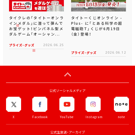
タイクレの「タイトーオンラ
タイトーくじオンライン -
インメダル」に潜って弾んで
Plus- に「とある科学の超
お宝ゲット！ピンパネル型メ
電磁砲T」くじが6月19日
ダルゲーム「オーシャン...
（金）登場！
プライズ・グッズ
2026.06.25
プライズ・グッズ
2026.06.12
公式ソーシャルメディア
X
Facebook
YouTube
Instagram
note
公式生放送・アーカイブ