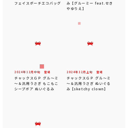
フェイスポーチエコバッグ
み 【グルーミー feat.せき
やゆりえ】
2024年
12
月
中旬
登場
2024年
12
月
上旬
登場
チャックスＧＰ グル～ミ
チャックスＧＰ グル～ミ
～＆汎用うさぎ もこもこ
～＆汎用うさぎ ぬいぐる
シープボア ぬいぐるみ
み 【sketchy clown】