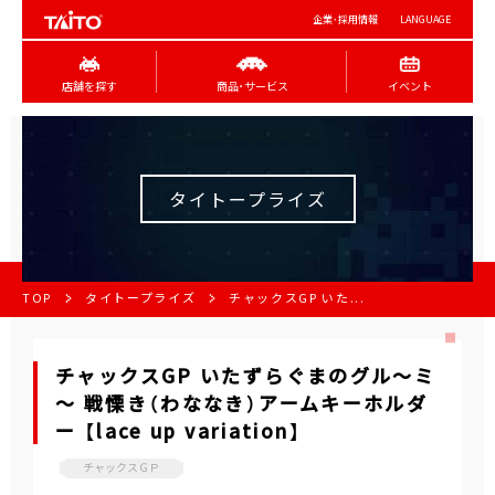
企業･採用情報
LANGUAGE
店舗を探す
商品･サービス
イベント
タイトープライズ
TOP
タイトープライズ
チャックスGP いた...
チャックスGP いたずらぐまのグル～ミ
～ 戦慄き（わななき）アームキーホルダ
ー 【lace up variation】
チャックスＧＰ