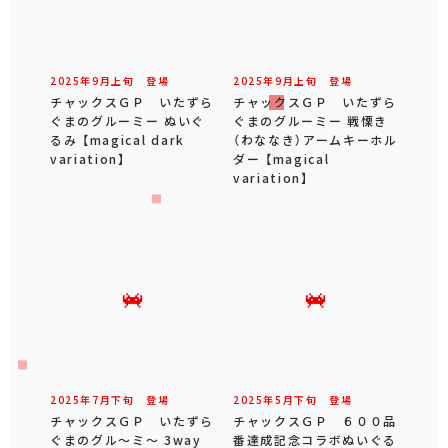
2025年
9
月
上旬
登場
2025年
9
月
上旬
登場
チャックスＧＰ いたずら
チャックスＧＰ いたずら
ぐまのグルーミー ぬいぐ
ぐまのグルーミー 戦慄き
るみ 【magical dark
（わななき）アームキーホル
variation】
ダー 【magical
variation】
2025年
7
月
下旬
登場
2025年
5
月
下旬
登場
チャックスＧＰ いたずら
チャックスＧＰ ６００品
ぐまのグル～ミ～ 3way
番達成記念コラボぬいぐる