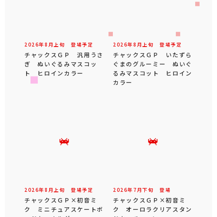
2026年
8
月
上旬
登場予定
2026年
8
月
上旬
登場予定
チャックスＧＰ 汎用うさ
チャックスＧＰ いたずら
ぎ ぬいぐるみマスコッ
ぐまのグルーミー ぬいぐ
ト ヒロインカラー
るみマスコット ヒロイン
カラー
2026年
8
月
上旬
登場予定
2026年
7
月
下旬
登場
チャックスＧＰ×初音ミ
チャックスＧＰ×初音ミ
ク ミニチュアスケートボ
ク オーロラクリアスタン