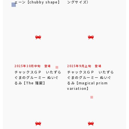
ェーン 【chubby shape】
ングサイズ）
2025年
10
月
中旬
登場
2025年
9
月
上旬
登場
チャックスＧＰ いたずら
チャックスＧＰ いたずら
ぐまのグルーミー ぬいぐ
ぐまのグルーミー ぬいぐ
るみ 【The 殭屍】
るみ 【magical prism
variation】