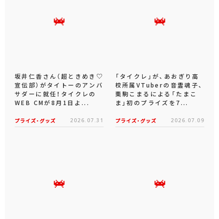
坂井仁香さん（超ときめき♡
「タイクレ」が、あおぎり高
宣伝部）がタイトーのアンバ
校所属VTuberの音霊魂子、
サダーに就任！タイクレの
栗駒こまるによる「たまこ
WEB CMが8月1日よ...
ま」初のプライズを7...
プライズ・グッズ
2026.07.31
プライズ・グッズ
2026.07.09