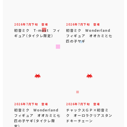
2026年
7
月
下旬
登場
2026年
7
月
下旬
登場
初音ミク T-most フィ
初音ミク Wonderland
ギュア（タイクレ限定）
フィギュア オオカミと七
匹の子ヤギ
2026年
7
月
下旬
登場
2026年
7
月
下旬
登場
初音ミク Wonderland
チャックスＧＰ×初音ミ
フィギュア オオカミと七
ク オーロラクリアスタン
匹の子ヤギ（タイクレ限
ドキーチェーン
定）