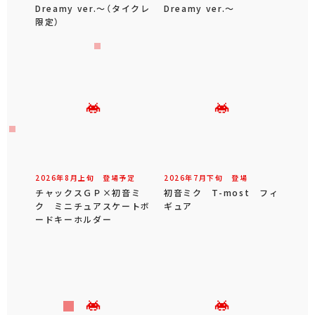
Dreamy ver.～（タイクレ
Dreamy ver.～
限定）
2026年
8
月
上旬
登場予定
2026年
7
月
下旬
登場
チャックスＧＰ×初音ミ
初音ミク T-most フィ
ク ミニチュアスケートボ
ギュア
ードキーホルダー