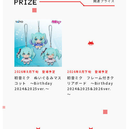
関連プライズ
2026年
8
月
下旬
登場予定
2026年
8
月
下旬
登場予定
初音ミク ぬいぐるみマス
初音ミク フレーム付きク
コット ～Birthday
リアボード ～Birthday
2024&2025ver.～
2024&2025&2026ver.
～