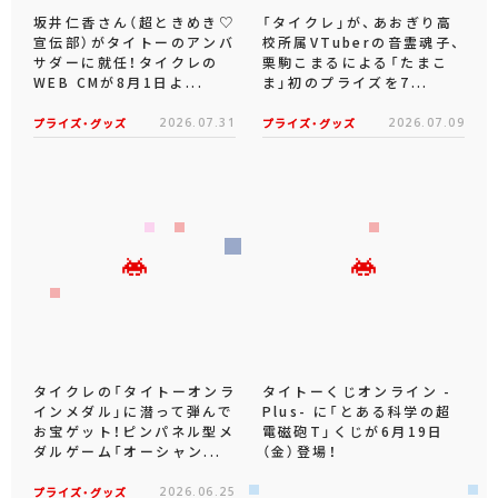
坂井仁香さん（超ときめき♡
「タイクレ」が、あおぎり高
宣伝部）がタイトーのアンバ
校所属VTuberの音霊魂子、
サダーに就任！タイクレの
栗駒こまるによる「たまこ
WEB CMが8月1日よ...
ま」初のプライズを7...
プライズ・グッズ
2026.07.31
プライズ・グッズ
2026.07.09
タイクレの「タイトーオンラ
タイトーくじオンライン -
インメダル」に潜って弾んで
Plus- に「とある科学の超
お宝ゲット！ピンパネル型メ
電磁砲T」くじが6月19日
ダルゲーム「オーシャン...
（金）登場！
プライズ・グッズ
2026.06.25