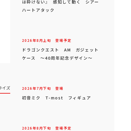
は砕けない』 感知して動く シアー
ハートアタック
2026年
8
月
上旬
登場予定
ドラゴンクエスト AM ガジェット
ケース ～40周年記念デザイン～
ライズ
2026年
7
月
下旬
登場
初音ミク T-most フィギュア
2026年
8
月
下旬
登場予定