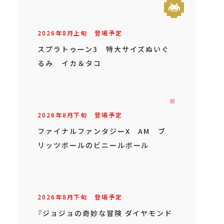
2026年
8
月
上旬
登場予定
スプラトゥーン3 特大サイズぬいぐ
るみ イカ＆タコ
2026年
8
月
下旬
登場予定
ファイナルファンタジーX AM ブ
リッツボールのビニールボール
2026年
8
月
下旬
登場予定
『ジョジョの奇妙な冒険 ダイヤモンド