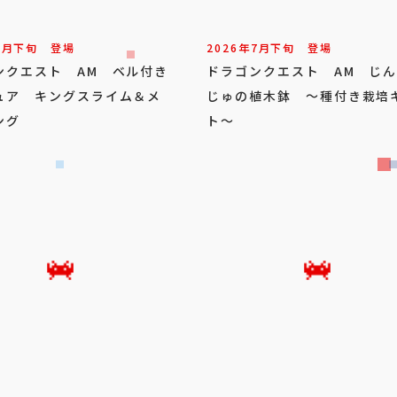
7
月
下旬
登場
2026年
7
月
下旬
登場
ンクエスト AM ベル付き
ドラゴンクエスト AM じ
ュア キングスライム＆メ
じゅの植木鉢 ～種付き栽培
ング
ト～