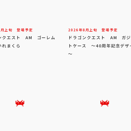
8
月
上旬
登場予定
2026年
8
月
上旬
登場予定
ンクエスト AM ゴーレム
ドラゴンクエスト AM ガ
いれまくら
トケース ～40周年記念デザ
～