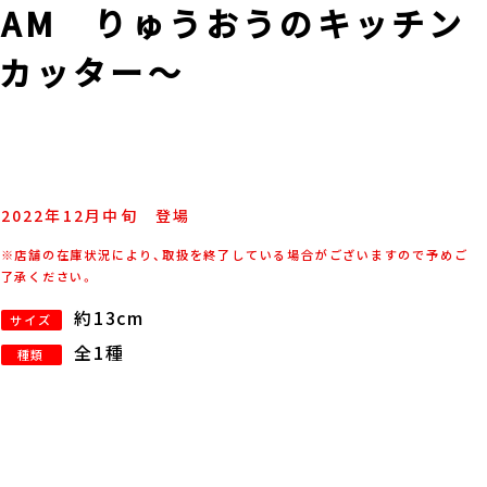
AM りゅうおうのキッチン
カッター～
2022年
12
月
中旬
登場
※店舗の在庫状況により、取扱を終了している場合がございますので予めご
了承ください。
約13cm
サイズ
全1種
種類