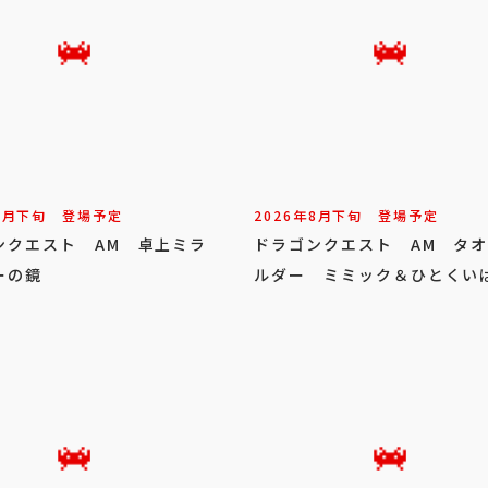
8
月
下旬
登場予定
2026年
8
月
下旬
登場予定
ンクエスト AM 卓上ミラ
ドラゴンクエスト AM タ
ーの鏡
ルダー ミミック＆ひとくい