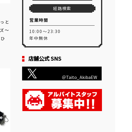
経路検索
営業時間
ぐっと
ンズ～
10:00～23:30
年中無休
おひ
店舗公式 SNS
＠Taito_AkibaEW