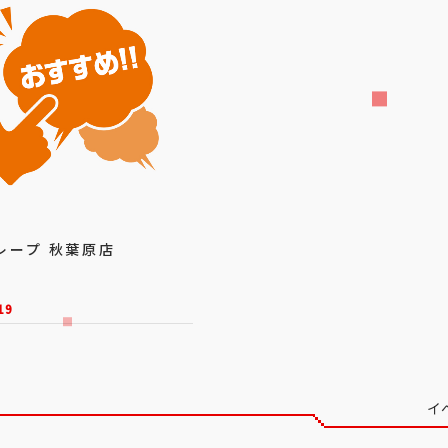
レープ 秋葉原店
19
イ