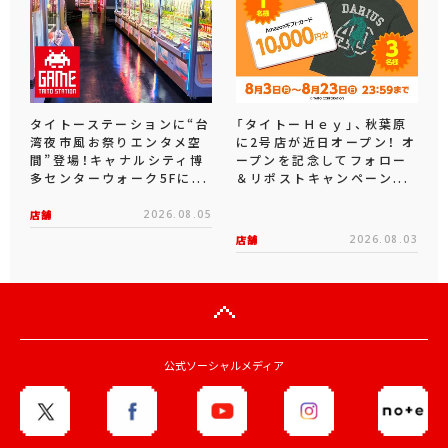
タイトーステーションに“台
「タイトーＨｅｙ」、秋葉原
湾夜市風お祭りエンタメ空
に2号店が近日オープン！ オ
間”登場！キャナルシティ博
ープンを記念してフォロー
多センターウォーク5Fに...
＆リポストキャンペーン...
店舗
2026.08.05
店舗
2026.08.03
公式ソーシャルメディア