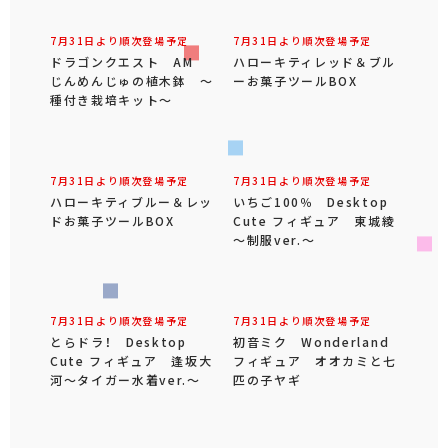
7月31日より順次登場予定
7月31日より順次登場予定
ドラゴンクエスト AM
ハローキティレッド＆ブル
じんめんじゅの植木鉢 ～
ーお菓子ツールBOX
種付き栽培キット～
7月31日より順次登場予定
7月31日より順次登場予定
ハローキティブルー＆レッ
いちご100％ Desktop
ドお菓子ツールBOX
Cute フィギュア 東城綾
～制服ver.～
7月31日より順次登場予定
7月31日より順次登場予定
とらドラ！ Desktop
初音ミク Wonderland
Cute フィギュア 逢坂大
フィギュア オオカミと七
河～タイガー水着ver.～
匹の子ヤギ