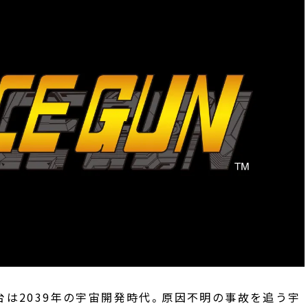
台は2039年の宇宙開発時代。原因不明の事故を追う宇