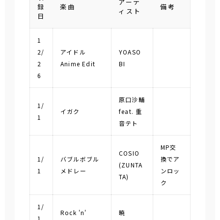
アーテ
録
楽曲
備考
ィスト
日
1
2/
アイドル
YOASO
2
Anime Edit
BI
6
原口沙輔
1/
イガク
feat. 重
1
音テト
MP交
COSIO
1/
バブルボブル
換でア
(ZUNTA
1
メドレー
ンロッ
TA)
ク
1/
Rock 'n'
暁
1