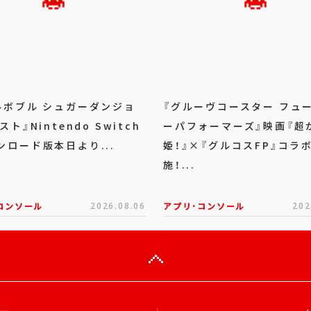
ルボブル シュガーダンジョ
『グルーヴコースター フュ
スト』Nintendo Switch
ーパフォーマーズ』映画『超
ンロード版本日より...
姫！』×『グルコスFP』コラ
施！...
コンソール
2026.08.06
アプリ･コンソール
202