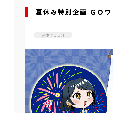
夏休み特別企画 ＧＯワ
電車でＧＯ！！