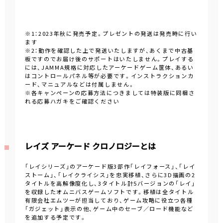
※1：2023年秋に発売予定。プレゼントの発送は発売時に行い
ます
※2：動作を確認した上で発送いたしますが、あくまで中古基
板ですのでお届け後のサポートはいたしません。プレイする
には、JAMMA規格に対応したアーケードゲーム筐体、あるい
はコントロールパネル等が必要です。インストラクションカ
ード、マニュアルなどは付属しません。
※各キャンペーンの応募方法につきましては特装版に同梱さ
れる応募ハガキをご確認ください
レイズ アーケード クロノロジーとは
「レイシリーズ」のアーケード版3部作「レイフォース」、「レイ
ストーム」、「レイクライシス」を忠実移植、さらに3D描画の2
タイトルを高解像度化し、3タイトル計5バージョンの「レイ」
を収録したオムニバスゲームソフトです。移植は全タイトル
有限会社エムツーが担当しており、ゲーム攻略に役立つ各種
「ガジェット」表示の他、ゲーム中のセーブ／ロード機能など
を追加する予定です。