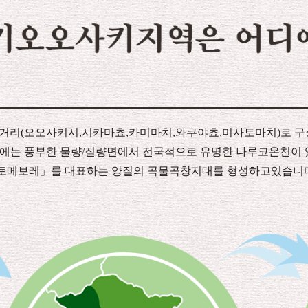
미야기오오사키지역은 어디에 있을가요?
거리(오오사키시,시카마쵸,카미마치,와쿠야쵸,미사토마치)로 
지대에는 풍부한 물량/질량면에서 전국적으로 유명한 나루코온천이
메보레」를 대표하는 양질의 곡물곡창지대를 형성하고있습니다.