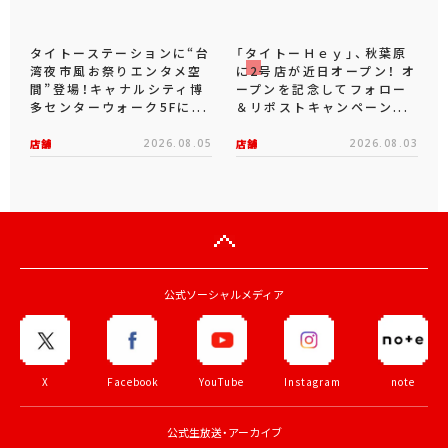
タイトーステーションに“台
「タイトーＨｅｙ」、秋葉原
湾夜市風お祭りエンタメ空
に2号店が近日オープン！ オ
間”登場！キャナルシティ博
ープンを記念してフォロー
多センターウォーク5Fに...
＆リポストキャンペーン...
店舗
2026.08.05
店舗
2026.08.03
公式ソーシャルメディア
X
Facebook
YouTube
Instagram
note
公式生放送・アーカイブ