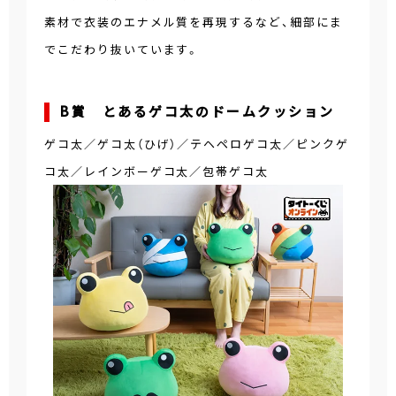
素材で衣装のエナメル質を再現するなど、細部にま
でこだわり抜いています。
B賞 とあるゲコ太のドームクッション
ゲコ太／ゲコ太（ひげ）／テヘペロゲコ太／ピンクゲ
コ太／レインボーゲコ太／包帯ゲコ太