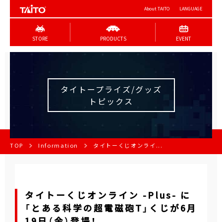
About TAITO
LANGUAGE
STORE
PRODUCTS
EVENT
タイトープライズ/グッズ
トピックス
TOP
Information
タイトーくじオンライ...
タイトーくじオンライン -Plus- に
「とある科学の超電磁砲T」くじが6月
19日（金）登場！