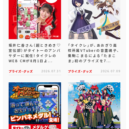
坂井仁香さん（超ときめき♡
「タイクレ」が、あおぎり高
宣伝部）がタイトーのアンバ
校所属VTuberの音霊魂子、
サダーに就任！タイクレの
栗駒こまるによる「たまこ
WEB CMが8月1日よ...
ま」初のプライズを7...
プライズ・グッズ
2026.07.31
プライズ・グッズ
2026.07.09