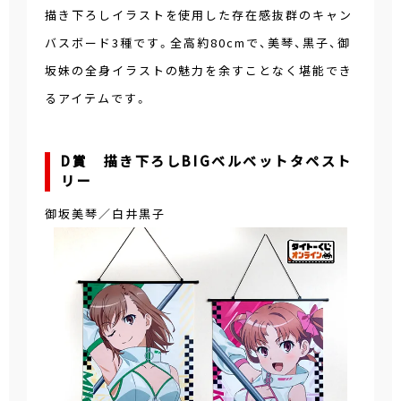
描き下ろしイラストを使用した存在感抜群のキャン
バスボード3種です。全高約80cmで、美琴、黒子、御
坂妹の全身イラストの魅力を余すことなく堪能でき
るアイテムです。
D賞 描き下ろしBIGベルベットタペスト
リー
御坂美琴／白井黒子