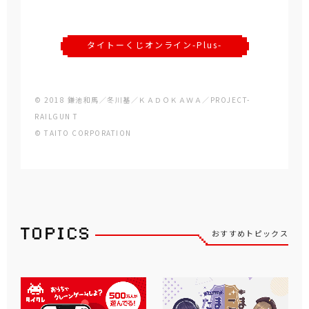
タイトーくじオンライン-Plus-
© 2018 鎌池和馬／冬川基／ＫＡＤＯＫＡＷＡ／PROJECT-
RAILGUN T
© TAITO CORPORATION
おすすめトピックス