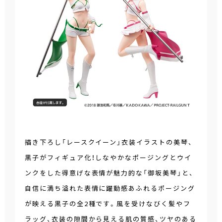
描き下ろし「レースクイーン」衣装イラストの美琴、
黒子がフィギュア化！しなやかなポージングとウイ
ンクをした得意げな表情が魅力的な「御坂美琴」と、
自信に満ち溢れた表情に躍動感あふれるポージング
が映える黒子の全2種です。風を受けなびく髪やフ
ラッグ、衣装の隙間から見える肌の質感、ツヤのある