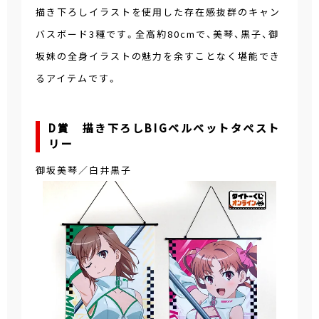
描き下ろしイラストを使用した存在感抜群のキャン
バスボード3種です。全高約80cmで、美琴、黒子、御
坂妹の全身イラストの魅力を余すことなく堪能でき
るアイテムです。
D賞 描き下ろしBIGベルベットタペスト
リー
御坂美琴／白井黒子