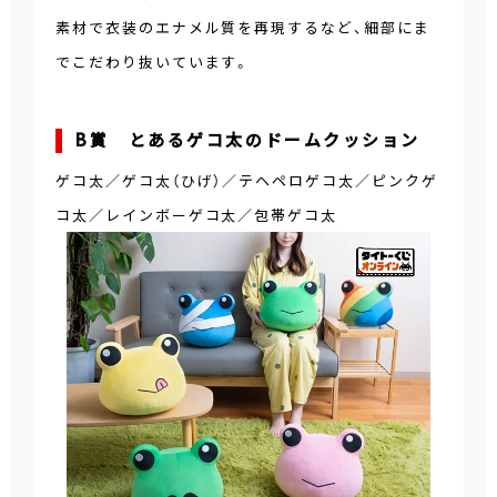
素材で衣装のエナメル質を再現するなど、細部にま
でこだわり抜いています。
B賞 とあるゲコ太のドームクッション
ゲコ太／ゲコ太（ひげ）／テヘペロゲコ太／ピンクゲ
コ太／レインボーゲコ太／包帯ゲコ太