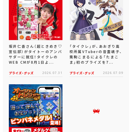
坂井仁香さん（超ときめき♡
「タイクレ」が、あおぎり高
宣伝部）がタイトーのアンバ
校所属VTuberの音霊魂子、
サダーに就任！タイクレの
栗駒こまるによる「たまこ
WEB CMが8月1日よ...
ま」初のプライズを7...
プライズ・グッズ
2026.07.31
プライズ・グッズ
2026.07.09