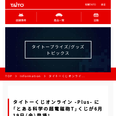
有關TAITO
語言
店舖搜尋
產品一覽
活動
タイトープライズ/グッズ
トピックス
TOP
Information
タイトーくじオンライ...
タイトーくじオンライン -Plus- に
「とある科学の超電磁砲T」くじが6月
19日（金）登場！