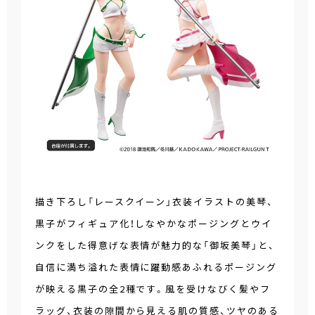
描き下ろし「レースクイーン」衣装イラストの美琴、
黒子がフィギュア化！しなやかなポージングとウイ
ンクをした得意げな表情が魅力的な「御坂美琴」と、
自信に満ち溢れた表情に躍動感あふれるポージング
が映える黒子の全2種です。風を受けなびく髪やフ
ラッグ、衣装の隙間から見える肌の質感、ツヤのある