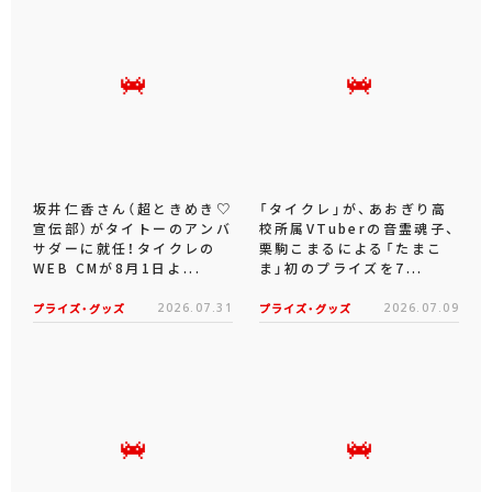
坂井仁香さん（超ときめき♡
「タイクレ」が、あおぎり高
宣伝部）がタイトーのアンバ
校所属VTuberの音霊魂子、
サダーに就任！タイクレの
栗駒こまるによる「たまこ
WEB CMが8月1日よ...
ま」初のプライズを7...
プライズ・グッズ
2026.07.31
プライズ・グッズ
2026.07.09