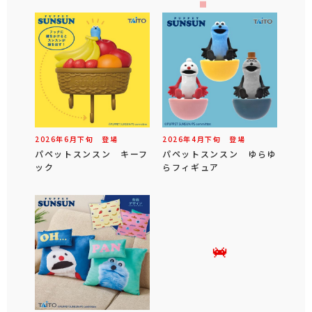
2026年
6
月
下旬
登場
2026年
4
月
下旬
登場
パペットスンスン キーフ
パペットスンスン ゆらゆ
ック
らフィギュア