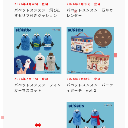
2026年
4
月
中旬
登場
2026年
3
月
下旬
登場
パペットスンスン 飛び出
パペットスンスン 万年カ
すセリフ付きクッション
レンダー
2026年
2
月
下旬
登場
2026年
2
月
中旬
登場
パペットスンスン フィン
パペットスンスン バニテ
ガーマスコット
ィポーチ vol.2