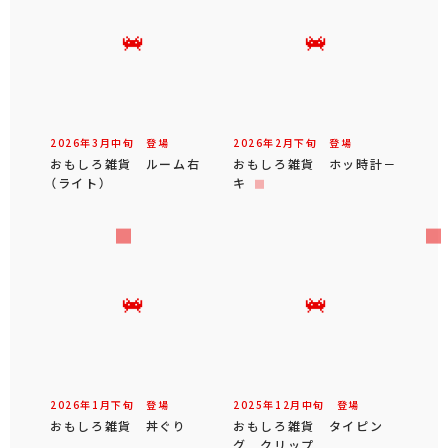
2026年
3
月
中旬
登場
2026年
2
月
下旬
登場
おもしろ雑貨 ルーム右
おもしろ雑貨 ホッ時計－
（ライト）
キ
2026年
1
月
下旬
登場
2025年
12
月
中旬
登場
おもしろ雑貨 丼ぐり
おもしろ雑貨 タイピン
グ クリップ