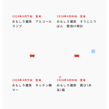
2026年
6
月
下旬
登場
2026年
6
月
中旬
登場
おもしろ雑貨 アルコール
おもしろ雑貨 そうじとう
ランプ
ばん 壁掛け時計
2026年
4
月
下旬
登場
2026年
4
月
中旬
登場
おもしろ雑貨 キッチン鯛
おもしろ雑貨 跳び（弁
マー
当）箱