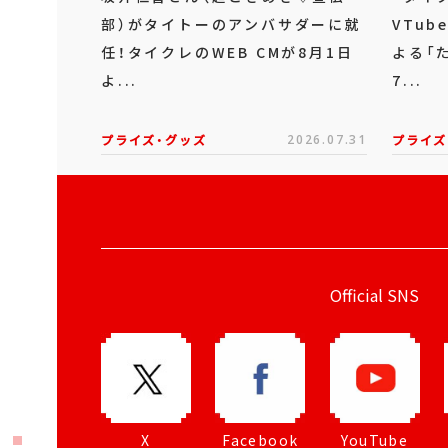
部）がタイトーのアンバサダーに就
VTu
任！タイクレのWEB CMが8月1日
よる「
よ...
7...
プライズ・グッズ
2026.07.31
プライズ
Official SNS
X
Facebook
YouTube