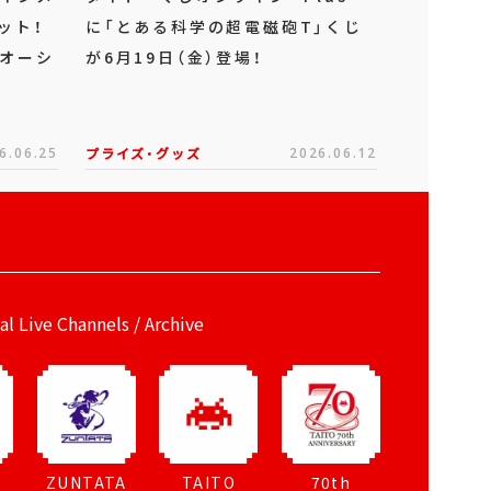
ット！
に「とある科学の超電磁砲T」くじ
「オーシ
が6月19日（金）登場！
6.06.25
プライズ・グッズ
2026.06.12
ial Live Channels / Archive
ZUNTATA
TAITO
70th