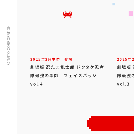
© TAITO CORPORATION
2025年
2
月
中旬
登場
2025年
劇場版 忍たま乱太郎 ドクタケ忍者
劇場版
隊最強の軍師 フェイスバッジ
隊最強
vol.4
vol.3