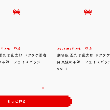
2
月
上旬
登場
2025年
1
月
上旬
登場
 忍たま乱太郎 ドクタケ忍者
劇場版 忍たま乱太郎 ドクタ
の軍師 フェイスバッジ
隊最強の軍師 フェイスバッ
vol.2
もっと見る