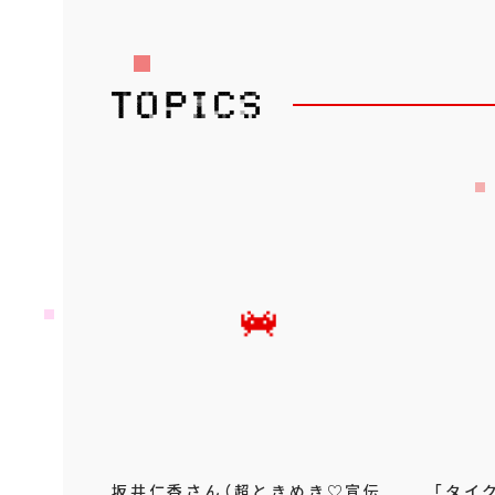
坂井仁香さん（超ときめき♡宣伝
「タイ