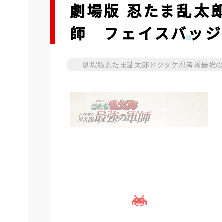
劇場版 忍たま乱太
師 フェイスバッジv
劇場版忍たま乱太郎ドクタケ忍者隊最強