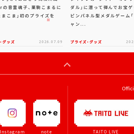
berの音霊魂子、栗駒こまるに
ダル」に潜って弾んでお宝ゲ
たまこま」初のプライズを
ピンパネル型メダルゲーム
ャン...
・グッズ
2026.07.09
プライズ・グッズ
202
Offic
Instagram
note
TAITO LIVE