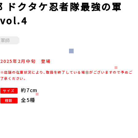
郎 ドクタケ忍者隊最強の軍
ol.4
の軍師
2025年
2
月
中旬
登場
※店舗の在庫状況により、取扱を終了している場合がございますので予めご
了承ください。
約7cm
サイズ
全5種
種類