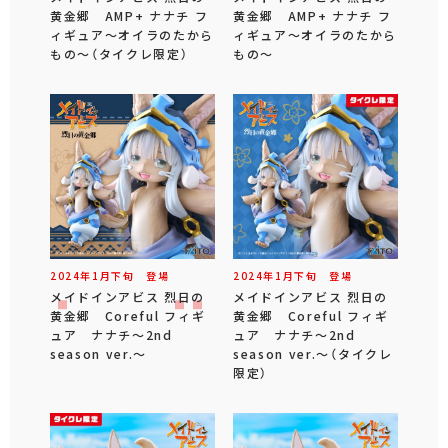
黄金郷 AMP+ ナナチ フ
黄金郷 AMP+ ナナチ フ
ィギュア～オイラのたから
ィギュア～オイラのたから
もの～（タイクレ限定）
もの～
2024年
1
月
下旬
登場
2024年
1
月
下旬
登場
メイドインアビス 烈日の
メイドインアビス 烈日の
黄金郷 Coreful フィギ
黄金郷 Coreful フィギ
ュア ナナチ～2nd
ュア ナナチ～2nd
season ver.～
season ver.～（タイクレ
限定）