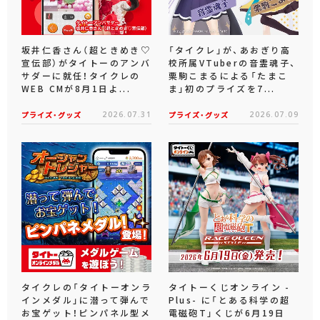
坂井仁香さん（超ときめき♡
「タイクレ」が、あおぎり高
宣伝部）がタイトーのアンバ
校所属VTuberの音霊魂子、
サダーに就任！タイクレの
栗駒こまるによる「たまこ
WEB CMが8月1日よ...
ま」初のプライズを7...
プライズ・グッズ
2026.07.31
プライズ・グッズ
2026.07.09
タイクレの「タイトーオンラ
タイトーくじオンライン -
インメダル」に潜って弾んで
Plus- に「とある科学の超
お宝ゲット！ピンパネル型メ
電磁砲T」くじが6月19日