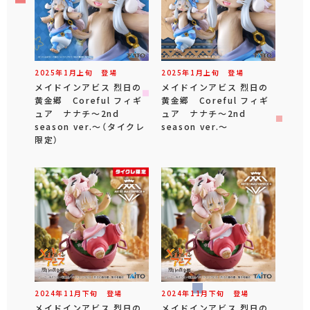
2025年
1
月
上旬
登場
2025年
1
月
上旬
登場
メイドインアビス 烈日の
メイドインアビス 烈日の
黄金郷 Coreful フィギ
黄金郷 Coreful フィギ
ュア ナナチ～2nd
ュア ナナチ～2nd
season ver.～（タイクレ
season ver.～
限定）
2024年
11
月
下旬
登場
2024年
11
月
下旬
登場
メイドインアビス 烈日の
メイドインアビス 烈日の