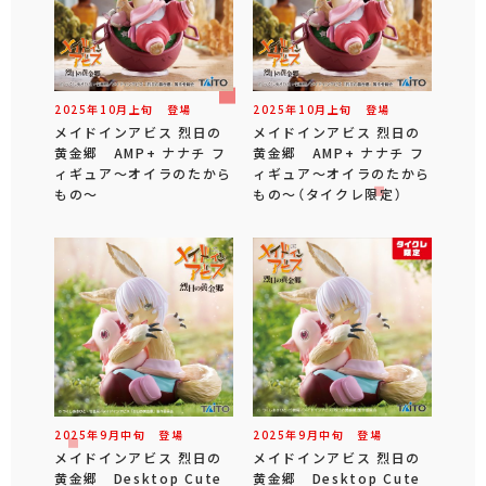
2025年
10
月
上旬
登場
2025年
10
月
上旬
登場
メイドインアビス 烈日の
メイドインアビス 烈日の
黄金郷 AMP+ ナナチ フ
黄金郷 AMP+ ナナチ フ
ィギュア～オイラのたから
ィギュア～オイラのたから
もの～
もの～（タイクレ限定）
2025年
9
月
中旬
登場
2025年
9
月
中旬
登場
メイドインアビス 烈日の
メイドインアビス 烈日の
黄金郷 Desktop Cute
黄金郷 Desktop Cute