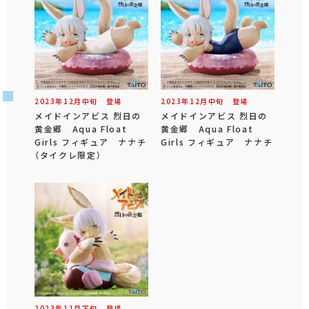
2023年
12
月
中旬
登場
2023年
12
月
中旬
登場
メイドインアビス 烈日の
メイドインアビス 烈日の
黄金郷 Aqua Float
黄金郷 Aqua Float
Girls フィギュア ナナチ
Girls フィギュア ナナチ
（タイクレ限定）
2023年
11
月
下旬
登場