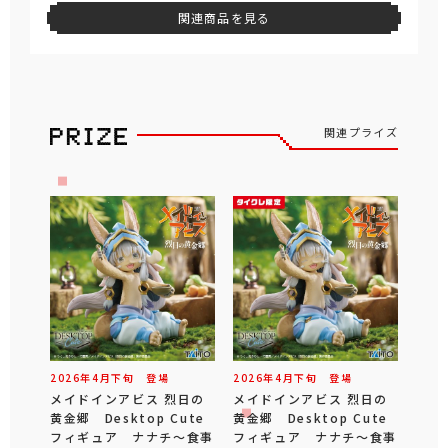
関連商品を見る
関連プライズ
2026年
4
月
下旬
登場
2026年
4
月
下旬
登場
メイドインアビス 烈日の
メイドインアビス 烈日の
黄金郷 Desktop Cute
黄金郷 Desktop Cute
フィギュア ナナチ～食事
フィギュア ナナチ～食事