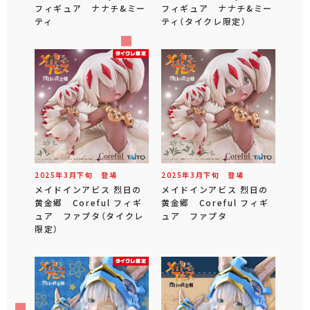
フィギュア ナナチ&ミー
フィギュア ナナチ&ミー
ティ
ティ（タイクレ限定）
2025年
3
月
下旬
登場
2025年
3
月
下旬
登場
メイドインアビス 烈日の
メイドインアビス 烈日の
黄金郷 Coreful フィギ
黄金郷 Coreful フィギ
ュア ファプタ（タイクレ
ュア ファプタ
限定）