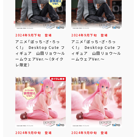
2024年
9
月
下旬
登場
2024年
9
月
下旬
登場
アニメ「ぼっち・ざ・ろっ
アニメ「ぼっち・ざ・ろっ
く！」 Desktop Cute フ
く！」 Desktop Cute フ
ィギュア 山田リョウ～ル
ィギュア 山田リョウ～ル
ームウェアVer.～（タイク
ームウェアVer.～
レ限定）
2024年
9
月
中旬
登場
2024年
9
月
中旬
登場