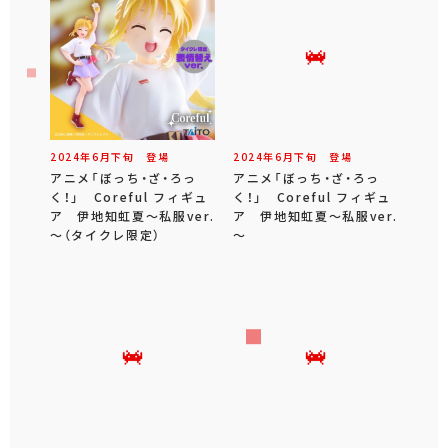
2024年
6
月
下旬
登場
2024年
6
月
下旬
登場
アニメ「ぼっち・ざ・ろっ
アニメ「ぼっち・ざ・ろっ
く！」 Coreful フィギュ
く！」 Coreful フィギュ
ア 伊地知虹夏～私服ver.
ア 伊地知虹夏～私服ver.
～（タイクレ限定）
～