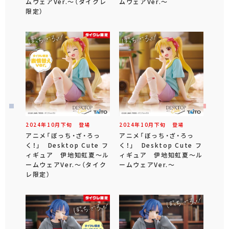
ムウェアVer.～（タイクレ
ムウェアVer.～
限定）
2024年
10
月
下旬
登場
2024年
10
月
下旬
登場
アニメ「ぼっち・ざ・ろっ
アニメ「ぼっち・ざ・ろっ
く！」 Desktop Cute フ
く！」 Desktop Cute フ
ィギュア 伊地知虹夏～ル
ィギュア 伊地知虹夏～ル
ームウェアVer.～（タイク
ームウェアVer.～
レ限定）