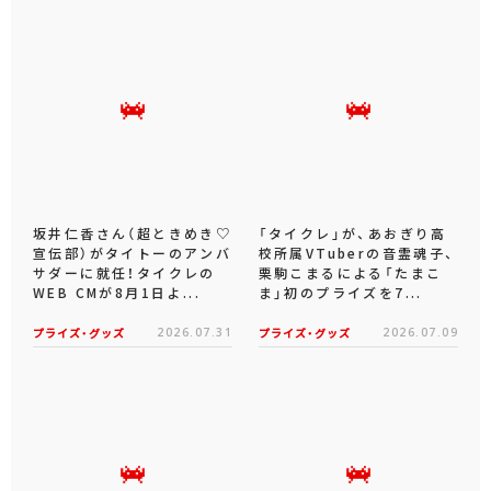
坂井仁香さん（超ときめき♡
「タイクレ」が、あおぎり高
宣伝部）がタイトーのアンバ
校所属VTuberの音霊魂子、
サダーに就任！タイクレの
栗駒こまるによる「たまこ
WEB CMが8月1日よ...
ま」初のプライズを7...
プライズ・グッズ
2026.07.31
プライズ・グッズ
2026.07.09