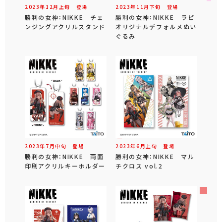
2023年
12
月
上旬
登場
2023年
11
月
下旬
登場
勝利の女神：NIKKE チェ
勝利の女神：NIKKE ラピ
ンジングアクリルスタンド
オリジナルデフォルメぬい
ぐるみ
2023年
7
月
中旬
登場
2023年
6
月
上旬
登場
勝利の女神：NIKKE 両面
勝利の女神：NIKKE マル
印刷アクリルキーホルダー
チクロス vol.2