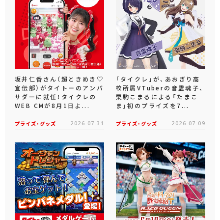
坂井仁香さん（超ときめき♡
「タイクレ」が、あおぎり高
宣伝部）がタイトーのアンバ
校所属VTuberの音霊魂子、
サダーに就任！タイクレの
栗駒こまるによる「たまこ
WEB CMが8月1日よ...
ま」初のプライズを7...
プライズ・グッズ
2026.07.31
プライズ・グッズ
2026.07.09