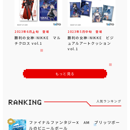
2023年
6
月
上旬
登場
2023年
5
月
中旬
登場
勝利の女神：NIKKE マル
勝利の女神：NIKKE ビジ
チクロス vol.1
ュアルアートクッション
vol.1
もっと見る
人気ランキング
ファイナルファンタジーX AM ブリッツボー
ルのビニールボール