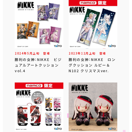
2024年
5
月
上旬
登場
2023年
12
月
上旬
登場
勝利の女神：NIKKE ビジ
勝利の女神：NIKKE ロン
ュアルアートクッション
グクッション ルピー＆
vol.4
N102 クリスマスver.