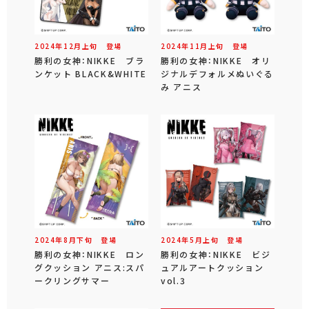
2024年
12
月
上旬
登場
2024年
11
月
上旬
登場
勝利の女神：NIKKE ブラ
勝利の女神：NIKKE オリ
ンケット BLACK&WHITE
ジナルデフォルメぬいぐる
み アニス
2024年
8
月
下旬
登場
2024年
5
月
上旬
登場
勝利の女神：NIKKE ロン
勝利の女神：NIKKE ビジ
グクッション アニス:スパ
ュアルアートクッション
ークリングサマー
vol.3