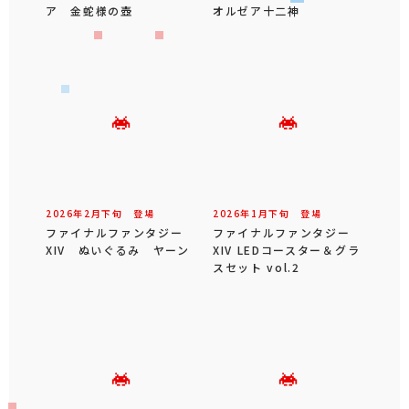
ア 金蛇様の壺
オルゼア十二神
2026年
2
月
下旬
登場
2026年
1
月
下旬
登場
ファイナルファンタジー
ファイナルファンタジー
XIV ぬいぐるみ ヤーン
XIV LEDコースター＆グラ
スセット vol.2