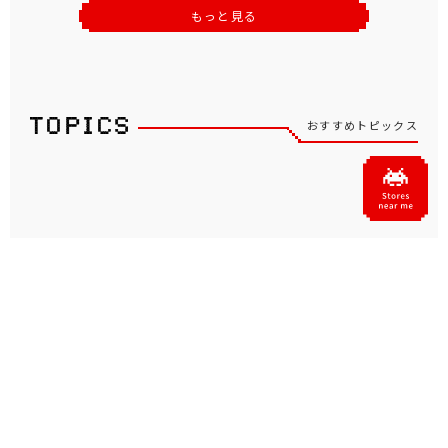
もっと見る
おすすめトピックス
坂井仁香さん（超ときめき♡
「タイクレ」が、あおぎり高
宣伝部）がタイトーのアンバ
校所属VTuberの音霊魂子、
サダーに就任！タイクレの
栗駒こまるによる「たまこ
WEB CMが8月1日よ...
ま」初のプライズを7...