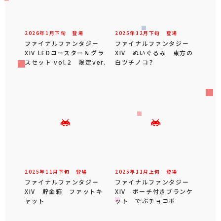
2026年
1
月
下旬
登場
2025年
12
月
下旬
登場
ファイナルファンタジー
ファイナルファンタジー
XIV LEDコースター＆グラ
XIV ぬいぐるみ 東方の
スセット vol.2 限定ver.
白ツチノコ？
2025年
11
月
下旬
登場
2025年
11
月
上旬
登場
ファイナルファンタジー
ファイナルファンタジー
XIV 貯金箱 ファットキ
XIV ポーチ付きブランケ
ャット
ット でぶチョコボ