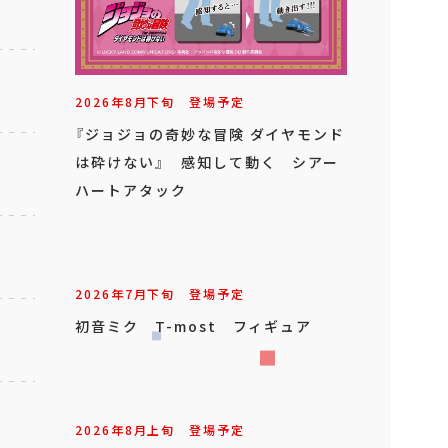
2026年
8
月
下旬
登場予定
『ジョジョの奇妙な冒険 ダイヤモンド
は砕けない』 感知して動く シアー
ハートアタック
2026年
7
月
下旬
登場予定
初音ミク T-most フィギュア
2026年
8
月
上旬
登場予定