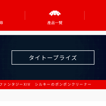
尋
產品一覽
タイトープライズ
ファンタジーXIV シルキーのポンポンクリーナー