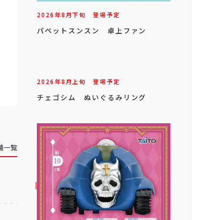
2026年
8
月
下旬
登場予定
パペットスンスン 卓上ファン
2026年
8
月
上旬
登場予定
チェゴシム ぬいぐるみリング
舗一覧