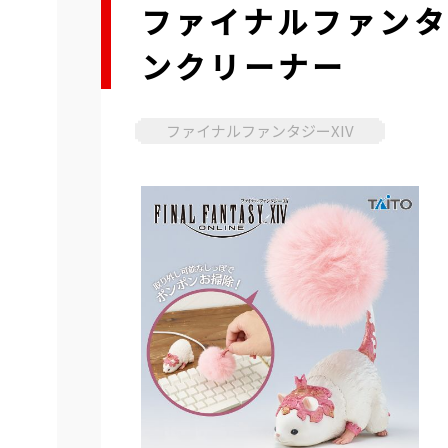
ファイナルファンタ
ンクリーナー
ファイナルファンタジーXIV