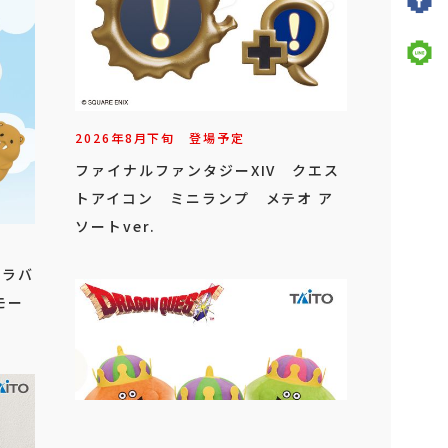
2026年
8
月
下旬
登場予定
ファイナルファンタジーXIV クエス
トアイコン ミニランプ メテオ ア
ソートver.
 ラバ
モー