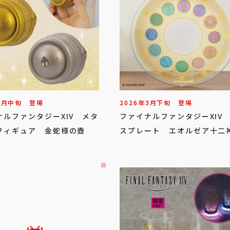
5
月
中旬
登場
2026年
3
月
下旬
登場
ナルファンタジーXIV メタ
ファイナルファンタジーXIV
フィギュア 金蛇様の壺
スプレート エオルゼア十二