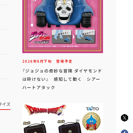
2026年
8
月
下旬
登場予定
『ジョジョの奇妙な冒険 ダイヤモンド
は砕けない』 感知して動く シアー
ハートアタック
ライズ