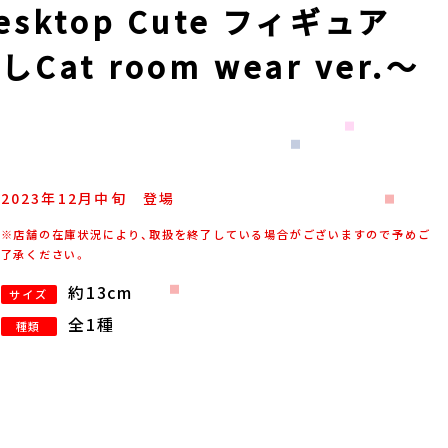
sktop Cute フィギュア
t room wear ver.～
2023年
12
月
中旬
登場
※店舗の在庫状況により、取扱を終了している場合がございますので予めご
了承ください。
約13cm
サイズ
全1種
種類