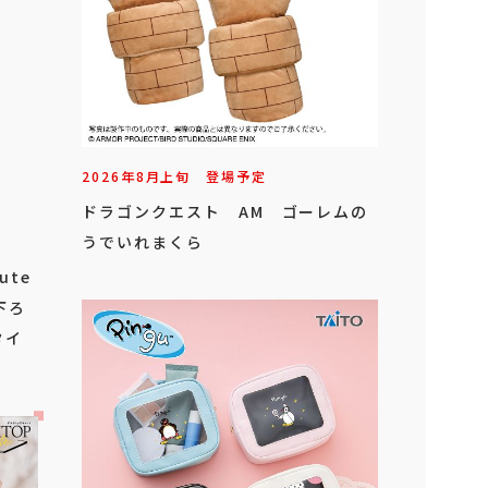
2026年
8
月
上旬
登場予定
ドラゴンクエスト AM ゴーレムの
うでいれまくら
ute
下ろ
（タイ