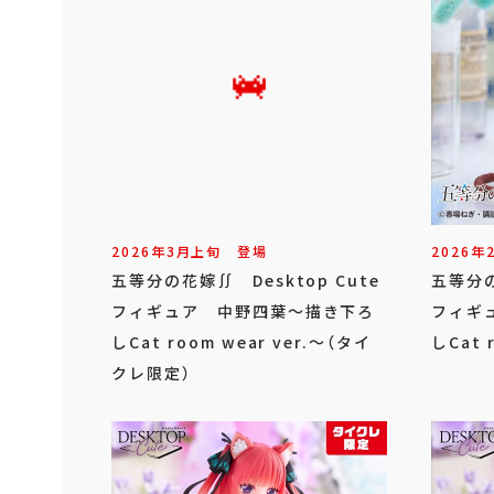
2026年
3
月
上旬
登場
2026年
五等分の花嫁∬ Desktop Cute
五等分の
フィギュア 中野四葉～描き下ろ
フィギ
しCat room wear ver.～（タイ
しCat 
クレ限定）