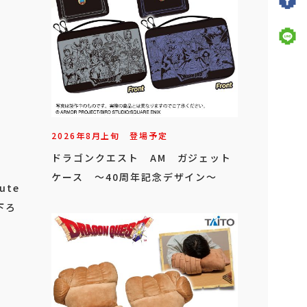
2026年
8
月
上旬
登場予定
ドラゴンクエスト AM ガジェット
ケース ～40周年記念デザイン～
ute
下ろ