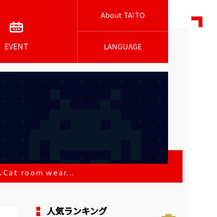
About TAITO
EVENT
LANGUAGE
room wear...
人気ランキング