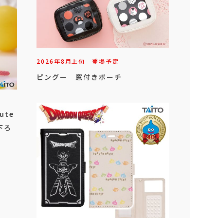
2026年
8
月
上旬
登場予定
ピングー 窓付きポーチ
ute
下ろ