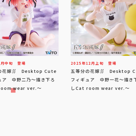
1
月
中旬
登場
2025年
12
月
上旬
登場
花嫁∬ Desktop Cute
五等分の花嫁∬ Desktop C
ュア 中野二乃～描き下ろ
フィギュア 中野一花～描き
room wear ver.～
しCat room wear ver.～