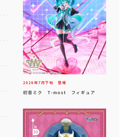
2026年
7
月
下旬
登場
初音ミク T-most フィギュア