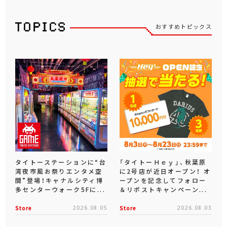
おすすめトピックス
タイトーステーションに“台
「タイトーＨｅｙ」、秋葉原
湾夜市風お祭りエンタメ空
に2号店が近日オープン！ オ
間”登場！キャナルシティ博
ープンを記念してフォロー
多センターウォーク5Fに...
＆リポストキャンペーン...
Store
2026.08.05
Store
2026.08.03