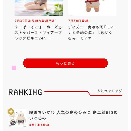
7月30日より順次登場予定
7月30日登場！
すーぱーそに子 ぬーどる
ディズニー実写映画『モア
ストッパーフィギュア―ブ
ナと伝説の海』 Lぬいぐ
ラックビキニver.―
るみ‐モアナ‐
もっと見る
人気ランキング
映画ちいかわ 人魚の島のひみつ 島二郎BIGぬ
いぐるみ
8月14日登場！