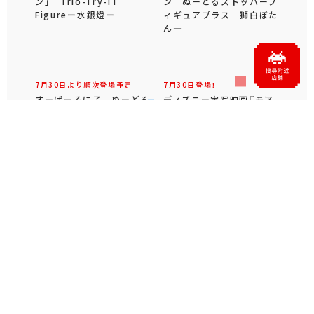
ン ぬーどるストッパーフ
ィギュアプラス―獅白ぼた
ん―
7月30日より順次登場予定
TVアニメ「ローゼンメイデ
ン」 Trio-Try-iT
Figureー水銀燈ー
7月30日より順次登場予定
7月30日登場！
すーぱーそに子 ぬーどる
ディズニー実写映画『モア
ストッパーフィギュア―ブ
ナと伝説の海』 Lぬいぐ
ラックビキニver.―
るみ‐モアナ‐
もっと見る