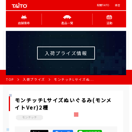
有關TAITO
語言
店舖搜尋
產品一覽
活動
入荷プライズ情報
TOP
入荷プライズ
モンチッチLサイズぬ...
モンチッチLサイズぬいぐるみ(モンメ
イトVer)2種
モンチッチ