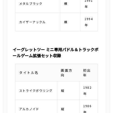
1991
メタルブラック
横
年
1994
カイザーナックル
横
年
イーグレットツー ミニ専用パドル＆トラックボ
ールゲーム拡張セット収録
画面方
初出
タイトル名
向
年
1982
ストライクボウリング
縦
年
1986
アルカノイド
縦
年