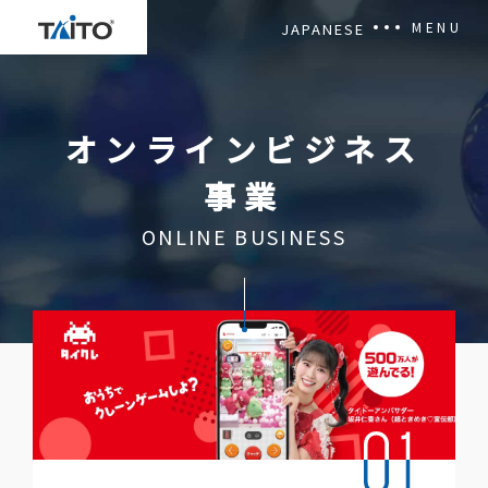
MENU
JAPANESE
OUR MISSION
オンラインビジネス
NEWSROOM
事業
CORPORATE OVERVIEW
ONLINE BUSINESS
Privacy Policy
Terms of Use
Contact