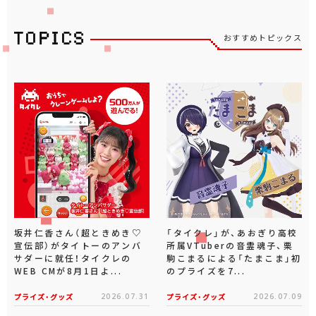
おすすめトピックス
坂井仁香さん（超ときめき♡
「タイクレ」が、あおぎり高校
宣伝部）がタイトーのアンバ
所属VTuberの音霊魂子、栗
サダーに就任！タイクレの
駒こまるによる「たまこま」初
WEB CMが8月1日よ...
のプライズを7...
プライズ・グッズ
2026.07.31
プライズ・グッズ
2026.07.09