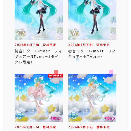
2026年
8
月
下旬
登場予定
2026年
8
月
下旬
登場予定
初音ミク T-most フィ
初音ミク T-most フィ
ギュア～NTver.～（タイ
ギュア～NTver.～
クレ限定）
2026年
8
月
下旬
登場予定
2026年
8
月
下旬
登場予定