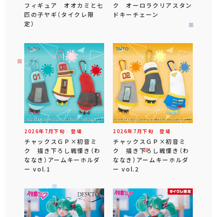
フィギュア オオカミと七
ク オーロラクリアスタン
匹の子ヤギ（タイクレ限
ドキーチェーン
定）
2026年
7
月
下旬
登場
2026年
7
月
下旬
登場
チャックスＧＰ×初音ミ
チャックスＧＰ×初音ミ
ク 描き下ろし戦慄き（わ
ク 描き下ろし戦慄き（わ
ななき）アームキーホルダ
ななき）アームキーホルダ
ー vol.1
ー vol.2