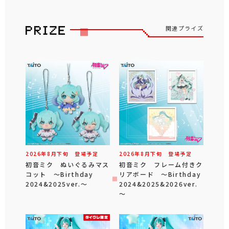
関連プライズ
2026年
8
月
下旬
登場予定
2026年
8
月
下旬
登場予定
初音ミク ぬいぐるみマス
初音ミク フレーム付きク
コット ～Birthday
リアボード ～Birthday
2024&2025ver.～
2024&2025&2026ver.
～