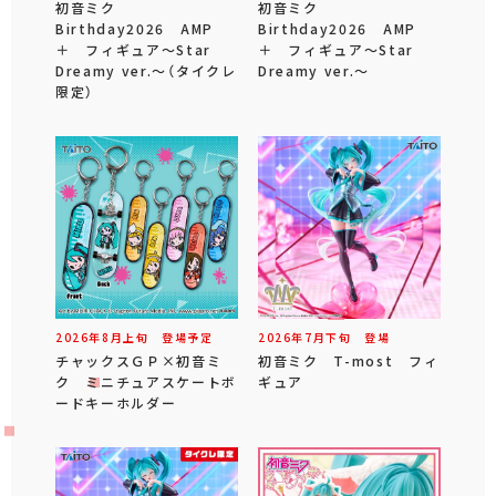
初音ミク
初音ミク
Birthday2026 AMP
Birthday2026 AMP
＋ フィギュア～Star
＋ フィギュア～Star
Dreamy ver.～（タイクレ
Dreamy ver.～
限定）
2026年
8
月
上旬
登場予定
2026年
7
月
下旬
登場
チャックスＧＰ×初音ミ
初音ミク T-most フィ
ク ミニチュアスケートボ
ギュア
ードキーホルダー