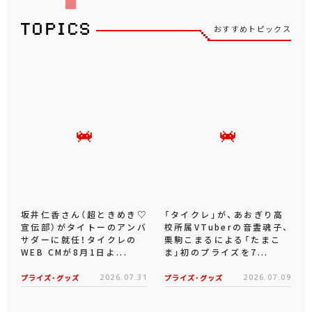
おすすめトピックス
坂井仁香さん（超ときめき♡
「タイクレ」が、あおぎり高
宣伝部）がタイトーのアンバ
校所属VTuberの音霊魂子、
サダーに就任！タイクレの
栗駒こまるによる「たまこ
WEB CMが8月1日よ...
ま」初のプライズを7...
プライズ・グッズ
2026.07.31
プライズ・グッズ
2026.07.09