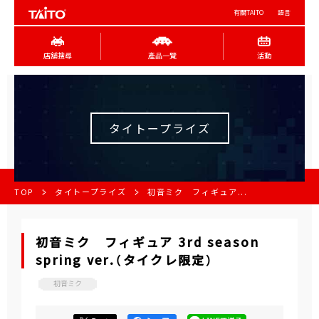
有關TAITO
語言
店舖搜尋
產品一覽
活動
タイトープライズ
TOP
タイトープライズ
初音ミク フィギュア...
初音ミク フィギュア 3rd season
spring ver.（タイクレ限定）
初音ミク