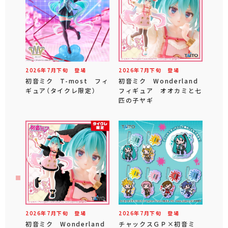
2026年
7
月
下旬
登場
2026年
7
月
下旬
登場
初音ミク T-most フィ
初音ミク Wonderland
ギュア（タイクレ限定）
フィギュア オオカミと七
匹の子ヤギ
2026年
7
月
下旬
登場
2026年
7
月
下旬
登場
初音ミク Wonderland
チャックスＧＰ×初音ミ