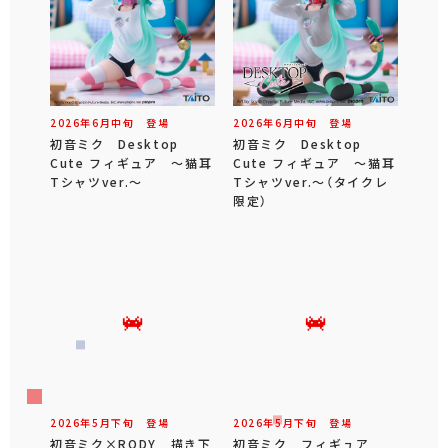
2026年
6
月
中旬
登場
2026年
6
月
中旬
登場
初音ミク Desktop
初音ミク Desktop
Cute フィギュア ～猫耳
Cute フィギュア ～猫耳
Tシャツver.～
Tシャツver.～（タイクレ
限定）
2026年
5
月
下旬
登場
2026年
5
月
下旬
登場
初音ミク×RODY 描き下
初音ミク フィギュア