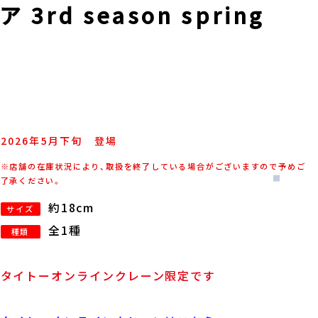
rd season spring
）
2026年
5
月
下旬
登場
※店舗の在庫状況により、取扱を終了している場合がございますので予めご
了承ください。
約18cm
サイズ
全1種
種類
タイトーオンラインクレーン限定です