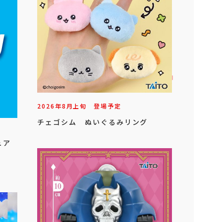
2026年
8
月
上旬
登場予定
チェゴシム ぬいぐるみリング
ュア