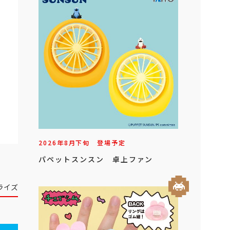
2026年
8
月
下旬
登場予定
パペットスンスン 卓上ファン
ライズ