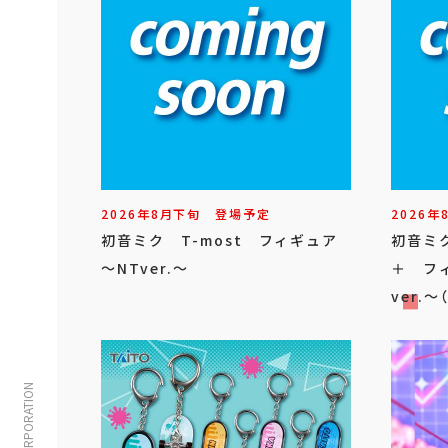
2026年
8
月
下旬
登場予定
2026年
初音ミク T-most フィギュア
初音ミク 
～NTver.～
＋ フィ
ver.