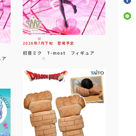
2026年
7
月
下旬
登場予定
初音ミク T-most フィギュア
ュア