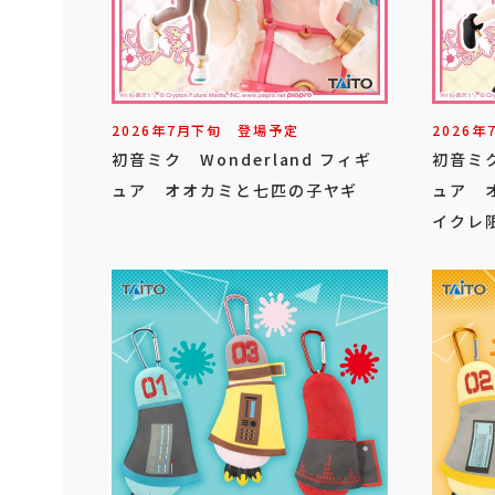
2026年
7
月
下旬
登場予定
2026年
初音ミク Wonderland フィギ
初音ミク
ュア オオカミと七匹の子ヤギ
ュア 
イクレ