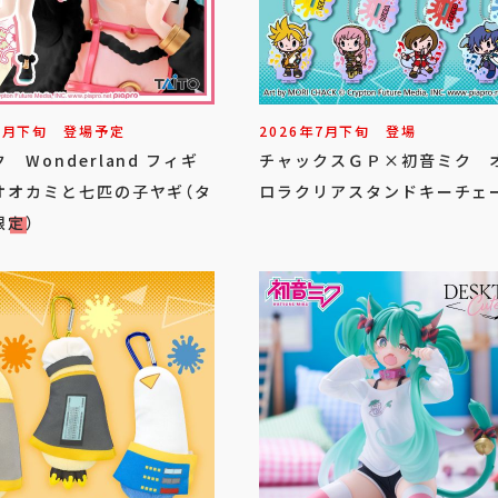
7
月
下旬
登場予定
2026年
7
月
下旬
登場
 Wonderland フィギ
チャックスＧＰ×初音ミク 
オオカミと七匹の子ヤギ（タ
ロラクリアスタンドキーチェ
限定）