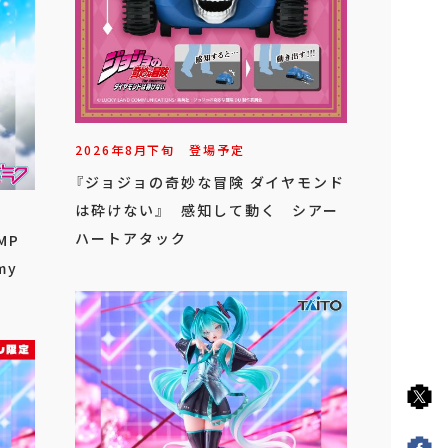
2026年
8
月
下旬
登場予定
『ジョジョの奇妙な冒険 ダイヤモンド
は砕けない』 感知して動く シアー
ハートアタック
MP
my