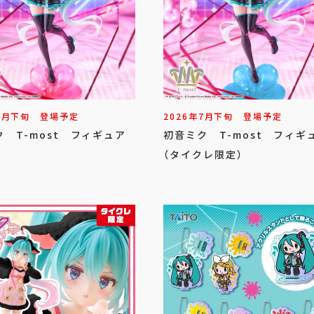
7
月
下旬
登場予定
2026年
7
月
下旬
登場予定
 T-most フィギュア
初音ミク T-most フィギ
（タイクレ限定）