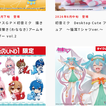
7
月
下旬
登場
2026年
6
月
中旬
登場
クスＧＰ×初音ミク 描き
初音ミク Desktop Cute 
戦慄き（わななき）アームキ
ュア ～猫耳Tシャツver.～
ー vol.2