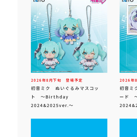
2026年
8
月
下旬
登場予定
2026年
初音ミク ぬいぐるみマスコッ
初音ミ
ト ～Birthday
ード ～
2024&2025ver.～
2024&