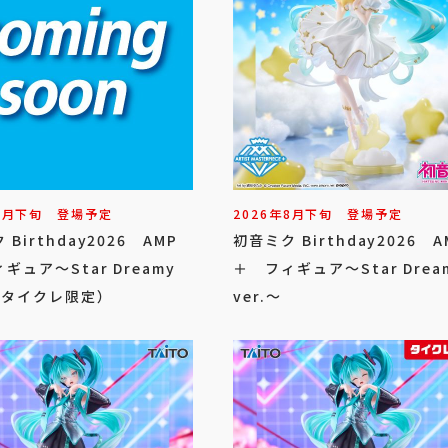
8
月
下旬
登場予定
2026年
8
月
下旬
登場予定
Birthday2026 AMP
初音ミク Birthday2026 A
ギュア～Star Dreamy
＋ フィギュア～Star Drea
～（タイクレ限定）
ver.～