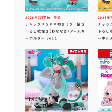
2026年
7
月
下旬
登場
2026年
チャックスＧＰ×初音ミク 描き
チャッ
下ろし戦慄き（わななき）アームキ
下ろし
ーホルダー vol.1
ーホルダ