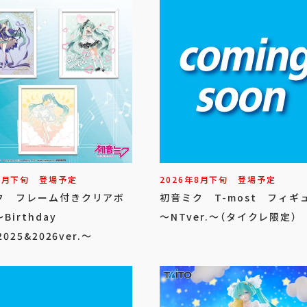
8
月
下旬
登場予定
2026年
8
月
下旬
登場予定
ク フレーム付きクリアボ
初音ミク T-most フィギ
Birthday
～NTver.～（タイクレ限定）
2025&2026ver.～