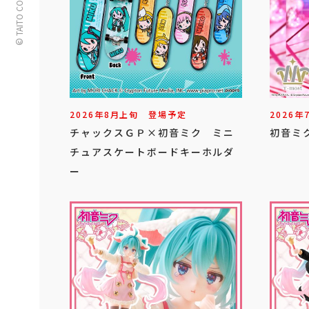
© TAITO CORPORATION
2026年
8
月
上旬
登場予定
2026年
チャックスＧＰ×初音ミク ミニ
初音ミク
チュアスケートボードキーホルダ
ー