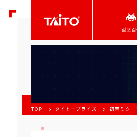
점포검
TOP
タイトープライズ
初音ミク フィ