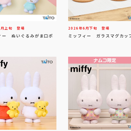
7
月
上旬
登場
2026年
6
月
下旬
登場
ィー ぬいぐるみがま口ポ
ミッフィー ガラスマグカッ