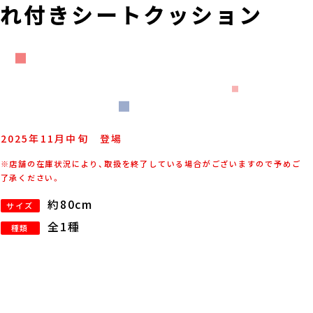
たれ付きシートクッション
2025年
11
月
中旬
登場
※店舗の在庫状況により、取扱を終了している場合がございますので予めご
了承ください。
約80cm
サイズ
全1種
種類