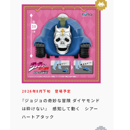
2026年
8
月
下旬
登場予定
『ジョジョの奇妙な冒険 ダイヤモンド
は砕けない』 感知して動く シアー
ハートアタック