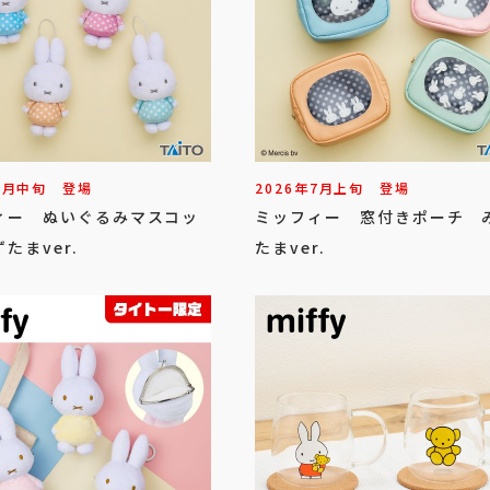
7
月
中旬
登場
2026年
7
月
上旬
登場
ィー ぬいぐるみマスコッ
ミッフィー 窓付きポーチ 
たまver.
たまver.