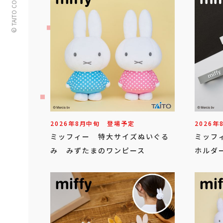
© TAITO CORPORATION
2026年
8
月
中旬
登場予定
2026年
ミッフィー 特大サイズぬいぐる
ミッフ
み みずたまのワンピース
ホルダー