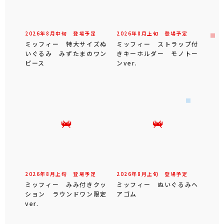
2026年
8
月
中旬
登場予定
2026年
8
月
上旬
登場予定
ミッフィー 特大サイズぬ
ミッフィー ストラップ付
いぐるみ みずたまのワン
きキーホルダー モノトー
ピース
ンver.
2026年
8
月
上旬
登場予定
2026年
8
月
上旬
登場予定
ミッフィー みみ付きクッ
ミッフィー ぬいぐるみヘ
ション ラウンドワン限定
アゴム
ver.