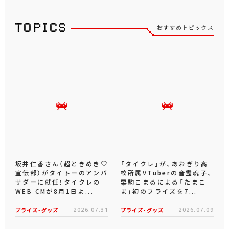
おすすめトピックス
坂井仁香さん（超ときめき♡
「タイクレ」が、あおぎり高
宣伝部）がタイトーのアンバ
校所属VTuberの音霊魂子、
サダーに就任！タイクレの
栗駒こまるによる「たまこ
WEB CMが8月1日よ...
ま」初のプライズを7...
プライズ・グッズ
2026.07.31
プライズ・グッズ
2026.07.09