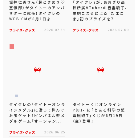
坂井仁香さん（超ときめき♡
「タイクレ」が、あおぎり高
宣伝部）がタイトーのアンバ
校所属VTuberの音霊魂子、
サダーに就任！タイクレの
栗駒こまるによる「たまこ
WEB CMが8月1日よ...
ま」初のプライズを7...
プライズ・グッズ
2026.07.31
プライズ・グッズ
2026.07.09
タイクレの「タイトーオンラ
タイトーくじオンライン -
インメダル」に潜って弾んで
Plus- に「とある科学の超
お宝ゲット！ピンパネル型メ
電磁砲T」くじが6月19日
ダルゲーム「オーシャン...
（金）登場！
プライズ・グッズ
2026.06.25