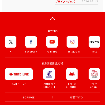
プライズ・グッズ
2026.06.12
官方SNS
X
Facebook
YouTube
Instagram
note
官方直播頻道/存檔
ZUNTATA
TAITO
70th
TAITO LIVE
CHANNEL
CHANNEL
anniv.
TOP PAGE
有關TAITO