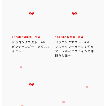
2026年
6
月
中旬
登場
2026年
5
月
下旬
登場
ドラゴンクエスト AM
ドラゴンクエスト AM
ピンチハンガー メタルホ
ぐらぐらソーラーフィギュ
イミン
ア ～ホイミスライムと仲
間たち編～