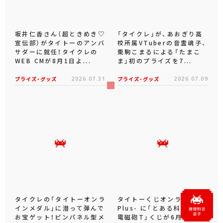
坂井仁香さん（超ときめき♡
「タイクレ」が、あおぎり高
宣伝部）がタイトーのアンバ
校所属VTuberの音霊魂子、
サダーに就任！タイクレの
栗駒こまるによる「たまこ
WEB CMが8月1日よ...
ま」初のプライズを7...
プライズ・グッズ
2026.07.31
プライズ・グッズ
2026.07.09
タイクレの「タイトーオンラ
タイトーくじオンライン -
インメダル」に潜って弾んで
Plus- に「とある科学の超
お宝ゲット！ピンパネル型メ
電磁砲T」くじが6月19日