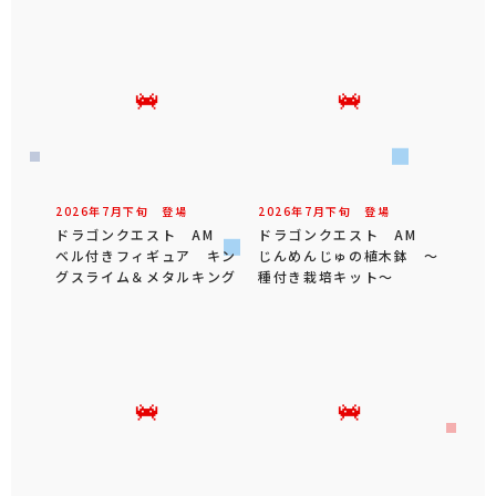
2026年
7
月
下旬
登場
2026年
7
月
下旬
登場
ドラゴンクエスト AM
ドラゴンクエスト AM
ベル付きフィギュア キン
じんめんじゅの植木鉢 ～
グスライム＆メタルキング
種付き栽培キット～